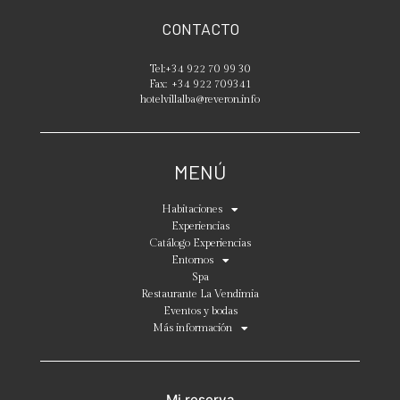
CONTACTO
Tel:
+34 922 70 99 30
Fax:
+34 922 709341
hotelvillalba@reveron.info
MENÚ
Habitaciones
Experiencias
Catálogo Experiencias
Entornos
Spa
Restaurante La Vendimia
Eventos y bodas
Más información
Mi reserva