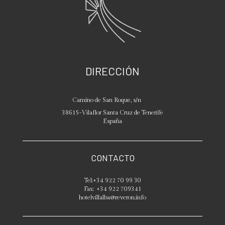
DIRECCIÓN
Camino de San Roque, s/n
38615
-
Vilaflor
Santa Cruz de Tenerife
España
CONTACTO
Tel:
+34 922 70 99 30
Fax:
+34 922 709341
hotelvillalba@reveron.info