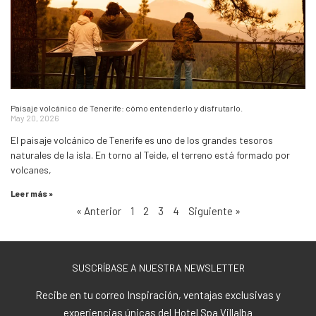
Paisaje volcánico de Tenerife: cómo entenderlo y disfrutarlo.
May 20, 2026
El paisaje volcánico de Tenerife es uno de los grandes tesoros
naturales de la isla. En torno al Teide, el terreno está formado por
volcanes,
Leer más »
« Anterior
1
2
3
4
Siguiente »
SUSCRÍBASE A NUESTRA NEWSLETTER
Recibe en tu correo Inspiración, ventajas exclusivas y
experiencias únicas del Hotel Spa Villalba