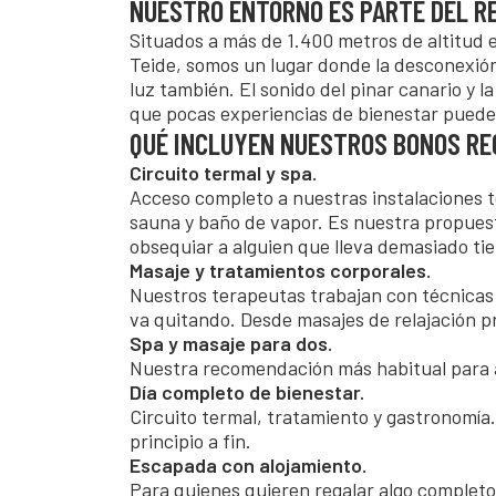
NUESTRO ENTORNO ES PARTE DEL R
Situados a más de 1.400 metros de altitud en
Teide, somos un lugar donde la desconexión 
luz también. El sonido del pinar canario y 
que pocas experiencias de bienestar puede
QUÉ INCLUYEN NUESTROS BONOS RE
Circuito termal y spa.
Acceso completo a nuestras instalaciones t
sauna y baño de vapor. Es nuestra propuest
obsequiar a alguien que lleva demasiado ti
Masaje y tratamientos corporales.
Nuestros terapeutas trabajan con técnicas 
va quitando. Desde masajes de relajación p
Spa y masaje para dos.
Nuestra recomendación más habitual para a
Día completo de bienestar.
Circuito termal, tratamiento y gastronomía
principio a fin.
Escapada con alojamiento.
Para quienes quieren regalar algo completo