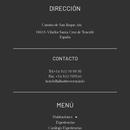
DIRECCIÓN
Camino de San Roque, s/n
38615
-
Vilaflor
Santa Cruz de Tenerife
España
CONTACTO
Tel:
+34 922 70 99 30
Fax:
+34 922 709341
hotelvillalba@reveron.info
MENÚ
Habitaciones
Experiencias
Catálogo Experiencias