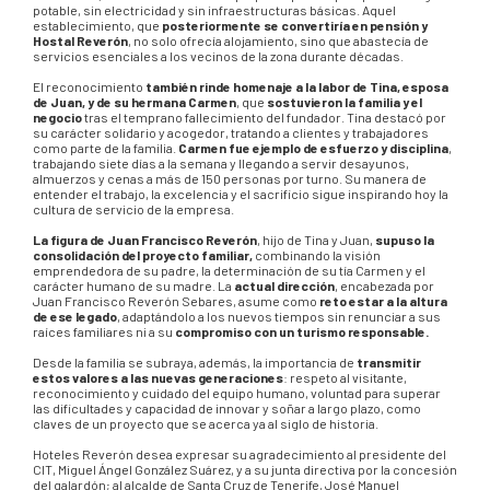
potable, sin electricidad y sin infraestructuras básicas. Aquel
establecimiento, que
posteriormente se convertiría en pensión y
Hostal Reverón
, no solo ofrecía alojamiento, sino que abastecía de
servicios esenciales a los vecinos de la zona durante décadas.
El reconocimiento
también rinde homenaje a la labor de Tina, esposa
de Juan, y de su hermana Carmen
, que
sostuvieron la familia y el
negocio
tras el temprano fallecimiento del fundador. Tina destacó por
su carácter solidario y acogedor, tratando a clientes y trabajadores
como parte de la familia.
Carmen fue ejemplo de esfuerzo y disciplina
,
trabajando siete días a la semana y llegando a servir desayunos,
almuerzos y cenas a más de 150 personas por turno. Su manera de
entender el trabajo, la excelencia y el sacrificio sigue inspirando hoy la
cultura de servicio de la empresa.
La figura de Juan Francisco Reverón
, hijo de Tina y Juan,
supuso la
consolidación del proyecto familiar,
combinando la visión
emprendedora de su padre, la determinación de su tía Carmen y el
carácter humano de su madre. La
actual dirección
, encabezada por
Juan Francisco Reverón Sebares, asume como
reto estar a la altura
de ese legado
, adaptándolo a los nuevos tiempos sin renunciar a sus
raíces familiares ni a su
compromiso con un turismo responsable.
Desde la familia se subraya, además, la importancia de
transmitir
estos valores a las nuevas generaciones
: respeto al visitante,
reconocimiento y cuidado del equipo humano, voluntad para superar
las dificultades y capacidad de innovar y soñar a largo plazo, como
claves de un proyecto que se acerca ya al siglo de historia.
Hoteles Reverón desea expresar su agradecimiento al presidente del
CIT, Miguel Ángel González Suárez, y a su junta directiva por la concesión
del galardón; al alcalde de Santa Cruz de Tenerife, José Manuel