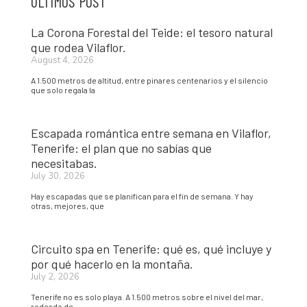
ÚLTIMOS POST
La Corona Forestal del Teide: el tesoro natural
que rodea Vilaflor.
August 4, 2026
A 1.500 metros de altitud, entre pinares centenarios y el silencio
que solo regala la
Escapada romántica entre semana en Vilaflor,
Tenerife: el plan que no sabías que
necesitabas.
July 30, 2026
Hay escapadas que se planifican para el fin de semana. Y hay
otras, mejores, que
Circuito spa en Tenerife: qué es, qué incluye y
por qué hacerlo en la montaña.
July 2, 2026
Tenerife no es solo playa. A 1.500 metros sobre el nivel del mar,
rodeado de