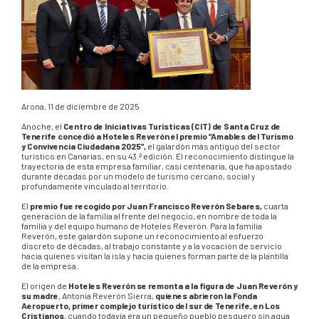
Arona, 11 de diciembre de 2025
Anoche, el
Centro de Iniciativas Turísticas (CIT) de Santa Cruz de
Tenerife concedió a Hoteles Reverón el premio “Amables del Turismo
y Convivencia Ciudadana 2025”,
el galardón más antiguo del sector
turístico en Canarias, en su 43.ª edición. El reconocimiento distingue la
trayectoria de esta empresa familiar, casi centenaria, que ha apostado
durante décadas por un modelo de turismo cercano, social y
profundamente vinculado al territorio.
El
premio fue recogido por Juan Francisco Reverón Sebares,
cuarta
generación de la familia al frente del negocio, en nombre de toda la
familia y del equipo humano de Hoteles Reverón. Para la familia
Reverón, este galardón supone un reconocimiento al esfuerzo
discreto de décadas, al trabajo constante y a la vocación de servicio
hacia quienes visitan la isla y hacia quienes forman parte de la plantilla
de la empresa.
El origen de
Hoteles Reverón se remonta a la figura de Juan Reverón y
su madre
, Antonia Reverón Sierra,
quienes abrieron la Fonda
Aeropuerto, primer complejo turístico del sur de Tenerife, en Los
Cristianos
, cuando todavía era un pequeño pueblo pesquero sin agua