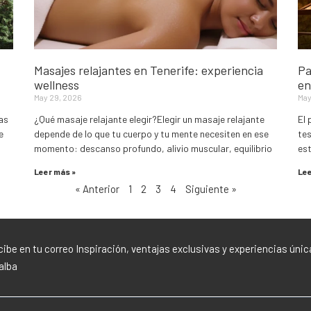
Masajes relajantes en Tenerife: experiencia
Pa
wellness
en
May 29, 2026
May
as
¿Qué masaje relajante elegir?Elegir un masaje relajante
El 
e
depende de lo que tu cuerpo y tu mente necesiten en ese
tes
momento: descanso profundo, alivio muscular, equilibrio
es
Leer más »
Lee
« Anterior
1
2
3
4
Siguiente »
ibe en tu correo Inspiración, ventajas exclusivas y experiencias únic
lalba