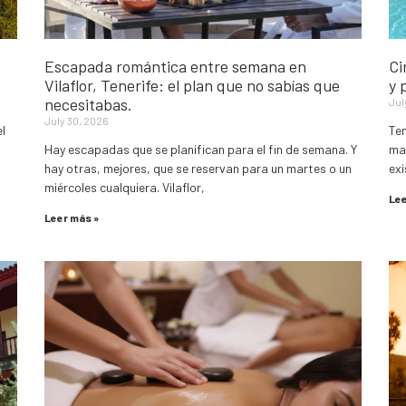
Escapada romántica entre semana en
Ci
Vilaflor, Tenerife: el plan que no sabías que
y 
necesitabas.
Jul
July 30, 2026
el
Ten
Hay escapadas que se planifican para el fin de semana. Y
mar
hay otras, mejores, que se reservan para un martes o un
exi
miércoles cualquiera. Vilaflor,
Lee
Leer más »