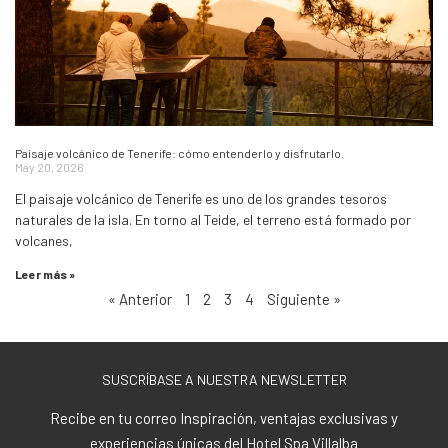
Paisaje volcánico de Tenerife: cómo entenderlo y disfrutarlo.
May 20, 2026
El paisaje volcánico de Tenerife es uno de los grandes tesoros
naturales de la isla. En torno al Teide, el terreno está formado por
volcanes,
Leer más »
« Anterior
1
2
3
4
Siguiente »
SUSCRÍBASE A NUESTRA NEWSLETTER
Recibe en tu correo Inspiración, ventajas exclusivas y
experiencias únicas del Hotel Spa Villalba