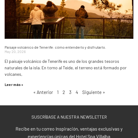
Paisaje volcánico de Tenerife: cómo entenderlo y disfrutarlo.
May 20, 2026
El paisaje volcánico de Tenerife es uno de los grandes tesoros
naturales de la isla. En torno al Teide, el terreno está formado por
volcanes,
Leer más »
« Anterior
1
2
3
4
Siguiente »
SUSCRÍBASE A NUESTRA NEWSLETTER
Recibe en tu correo Inspiración, ventajas exclusivas y
experiencias únicas del Hotel Spa Villalba