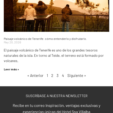
Paisaje volcánico de Tenerife: cómo entenderlo y disfrutarlo.
May 20, 2026
El paisaje volcánico de Tenerife es uno de los grandes tesoros
naturales de la isla. En torno al Teide, el terreno está formado por
volcanes,
Leer más »
« Anterior
1
2
3
4
Siguiente »
SUSCRÍBASE A NUESTRA NEWSLETTER
Recibe en tu correo Inspiración, ventajas exclusivas y
experiencias únicas del Hotel Spa Villalba