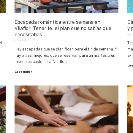
Escapada romántica entre semana en
Ci
Vilaflor, Tenerife: el plan que no sabías que
y 
necesitabas.
Jul
July 30, 2026
el
Ten
Hay escapadas que se planifican para el fin de semana. Y
mar
hay otras, mejores, que se reservan para un martes o un
exi
miércoles cualquiera. Vilaflor,
Lee
Leer más »