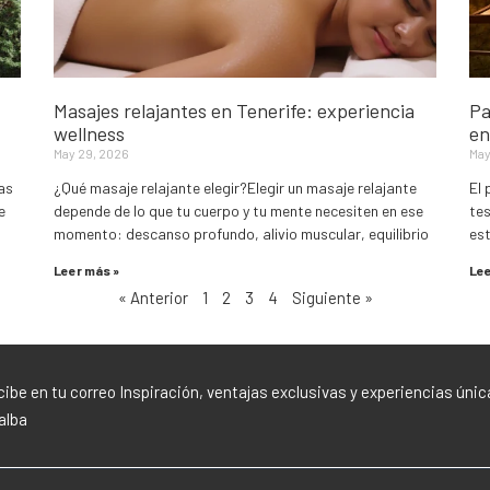
Masajes relajantes en Tenerife: experiencia
Pa
wellness
en
May 29, 2026
May
as
¿Qué masaje relajante elegir?Elegir un masaje relajante
El 
e
depende de lo que tu cuerpo y tu mente necesiten en ese
tes
momento: descanso profundo, alivio muscular, equilibrio
es
Leer más »
Lee
« Anterior
1
2
3
4
Siguiente »
ibe en tu correo Inspiración, ventajas exclusivas y experiencias únic
lalba