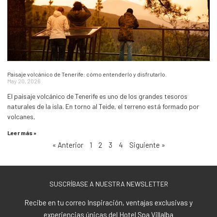
Paisaje volcánico de Tenerife: cómo entenderlo y disfrutarlo.
May 20, 2026
El paisaje volcánico de Tenerife es uno de los grandes tesoros
naturales de la isla. En torno al Teide, el terreno está formado por
volcanes,
Leer más »
« Anterior
1
2
3
4
Siguiente »
SUSCRÍBASE A NUESTRA NEWSLETTER
Recibe en tu correo Inspiración, ventajas exclusivas y
experiencias únicas del Hotel Spa Villalba