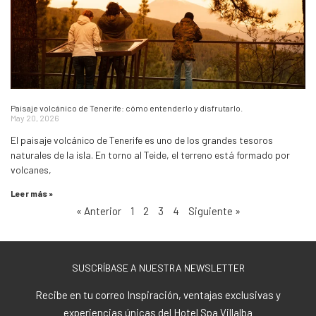
Paisaje volcánico de Tenerife: cómo entenderlo y disfrutarlo.
May 20, 2026
El paisaje volcánico de Tenerife es uno de los grandes tesoros
naturales de la isla. En torno al Teide, el terreno está formado por
volcanes,
Leer más »
« Anterior
1
2
3
4
Siguiente »
SUSCRÍBASE A NUESTRA NEWSLETTER
Recibe en tu correo Inspiración, ventajas exclusivas y
experiencias únicas del Hotel Spa Villalba