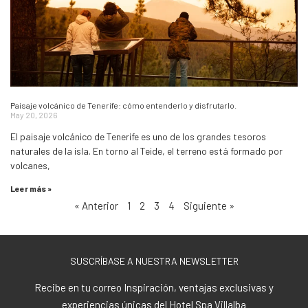
Paisaje volcánico de Tenerife: cómo entenderlo y disfrutarlo.
May 20, 2026
El paisaje volcánico de Tenerife es uno de los grandes tesoros
naturales de la isla. En torno al Teide, el terreno está formado por
volcanes,
Leer más »
« Anterior
1
2
3
4
Siguiente »
SUSCRÍBASE A NUESTRA NEWSLETTER
Recibe en tu correo Inspiración, ventajas exclusivas y
experiencias únicas del Hotel Spa Villalba