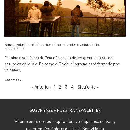
Paisaje volcánico de Tenerife: cómo entenderlo y disfrutarlo.
May 20, 2026
El paisaje volcánico de Tenerife es uno de los grandes tesoros
naturales de la isla. En torno al Teide, el terreno está formado por
volcanes,
Leer más »
« Anterior
1
2
3
4
Siguiente »
SUSCRÍBASE A NUESTRA NEWSLETTER
Recibe en tu correo Inspiración, ventajas exclusivas y
experiencias únicas del Hotel Spa Villalba