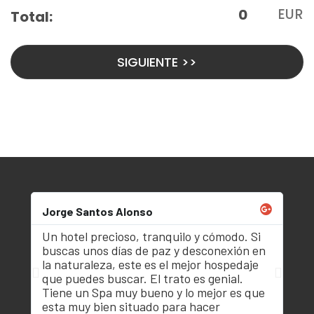
Jorge Santos Alonso
Ri
Un hotel precioso, tranquilo y cómodo. Si
Es
buscas unos días de paz y desconexión en
ro
la naturaleza, este es el mejor hospedaje
mu
que puedes buscar. El trato es genial.
un
Tiene un Spa muy bueno y lo mejor es que
es
en
esta muy bien situado para hacer
ex