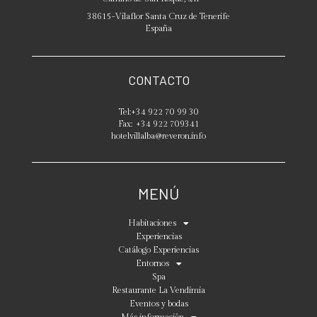
38615
-
Vilaflor
Santa Cruz de Tenerife
España
CONTACTO
Tel:
+34 922 70 99 30
Fax:
+34 922 709341
hotelvillalba@reveron.info
MENÚ
Habitaciones
Experiencias
Catálogo Experiencias
Entornos
Spa
Restaurante La Vendimia
Eventos y bodas