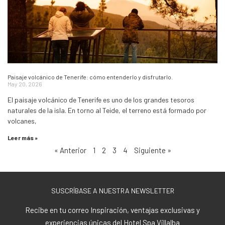
Paisaje volcánico de Tenerife: cómo entenderlo y disfrutarlo.
May 20, 2026
El paisaje volcánico de Tenerife es uno de los grandes tesoros
naturales de la isla. En torno al Teide, el terreno está formado por
volcanes,
Leer más »
« Anterior
1
2
3
4
Siguiente »
SUSCRÍBASE A NUESTRA NEWSLETTER
Recibe en tu correo Inspiración, ventajas exclusivas y
experiencias únicas del Hotel Spa Villalba