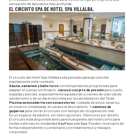
sensación de descanso más profunda.
EL CIRCUITO SPA DE HOTEL SPA VILLALBA.
El circuito del Hotel Spa Villalba está pensado para aprovechar
exactamente este contexto.
Sauna, sanarium y baño turco
con temperaturas progresivas para
adaptar el cuerpo sin forzarlo.
Jacuzzi con jets de presión
para cuello,
espalda y piernas, especialmente agradecido si vienes de una ruta de
senderismo o de un día en bicicleta por los alrededores del Teide.
Piscina semicubierta con zona exterior
, rodeada de pinos canarios:
en invierno climatizada, en verano al descubierto. Y
caminos de
guijarros
para cerrar el circuito con tiempo de recuperación real.
Es un espacio de adultos, sin interrupciones. Silencioso por diseño.
El circuito está disponible tanto para huéspedes del hotel como para
visitas externas en modalidad
DayPass con Spa
. Puedes reservarlo de
forma independiente o combinarlo con tratamientos y masajes
corporales.