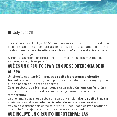
July 2, 2026
Tenerife no es solo playa. A 1.500 metros sobre el nivel del mar, rodeado
de pinos canarios y a las puertas del Teide, existe una manera diferente
de desconectar: un
circuito spa en la montaña
donde el entorno hace
tanto como el agua.
Si nunca has hecho un circuito hidrotermal o no sabes muy bien qué
esperar, esta guía es para ti.
QUÉ ES UN CIRCUITO SPA Y EN QUÉ SE DIFERENCIA DE IR
AL SPA.
Un circuito spa, también llamado
circuito hidrotermal
o
circuito
termaL,
es un recorrido guiado por distintas estaciones de agua y calor
que se hacen en un orden concreto.
Es un protocolo de bienestar donde cada estación tiene una función y
donde el cuerpo responde de forma progresiva a los cambios de
temperatura.
La diferencia clave respecto a un spa convencional:
el circuito trabaja
el sistema cardiovascular, la circulación y el sistema nervioso
a
través de la alternancia entre calor y frío. El resultado es más profundo
que un baño relajante: el cuerpo se resetea de verdad.
QUÉ INCLUYE UN CIRCUITO HIDROTERMAL: LAS