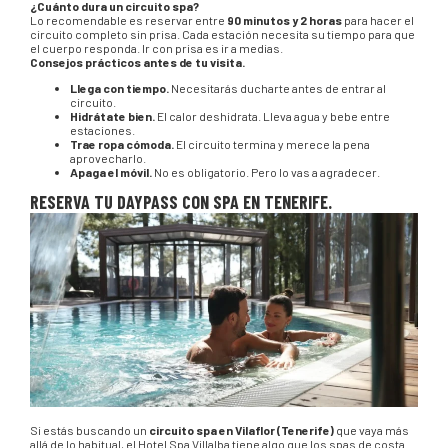
¿Cuánto dura un circuito spa?
Lo recomendable es reservar entre
90 minutos y 2 horas
para hacer el
circuito completo sin prisa. Cada estación necesita su tiempo para que
el cuerpo responda. Ir con prisa es ir a medias.
Consejos prácticos antes de tu visita.
Llega con tiempo.
Necesitarás ducharte antes de entrar al
circuito.
Hidrátate bien.
El calor deshidrata. Lleva agua y bebe entre
estaciones.
Trae ropa cómoda.
El circuito termina y merece la pena
aprovecharlo.
Apaga el móvil.
No es obligatorio. Pero lo vas a agradecer.
RESERVA TU DAYPASS CON SPA EN TENERIFE.
Si estás buscando un
circuito spa en Vilaflor (Tenerife)
que vaya más
allá de lo habitual, el Hotel Spa Villalba tiene algo que los spas de costa