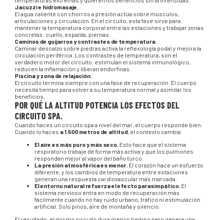
temperaturas extremas y quieren los beneficios sin la intensidad.
Jacuzzi e hidromasaje.
El agua caliente con chorros a presión actúa sobre músculos,
articulaciones y circulación. En el circuito, esta fase sirve para
mantener la temperatura corporal entre las estaciones y trabajar zonas
concretas: cuello, espalda, piernas.
Caminos de guijarros y contrastes de temperatura.
Caminar descalzo sobre piedras activa la reflexología podal y mejora la
circulación periférica. Los contrastes de temperatura, son el
verdadero motor del circuito: estimulan el sistema inmunológico,
reducen la inflamación y liberan endorfinas.
Piscina y zona de relajación.
El circuito termina siempre con una fase de recuperación. El cuerpo
necesita tiempo para volver a su temperatura normal y asimilar los
beneficios.
POR QUÉ LA ALTITUD POTENCIA LOS EFECTOS DEL
CIRCUITO SPA.
Cuando haces un circuito spa a nivel del mar, el cuerpo responde bien.
Cuando lo haces
a 1.500 metros de altitud
, el contexto cambia:
El aire es más puro y más seco.
Esto hace que el sistema
respiratorio trabaje de forma más activa y que los pulmones
respondan mejor al vapor del baño turco.
La presión atmosférica es menor.
El corazón hace un esfuerzo
diferente, y los cambios de temperatura entre estaciones
generan una respuesta cardiovascular más marcada.
El entorno natural refuerza el efecto parasimpático.
El
sistema nervioso entra en modo de recuperación más
fácilmente cuando no hay ruido urbano, tráfico ni estimulación
artificial. Solo pinos, aire de montaña y silencio.
El resultado: el mismo circuito dura menos tiempo pero genera una