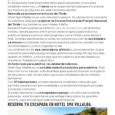
El restaurante está disponible tanto para huéspedes como para
visitantes externos, y el
menú
varía según temporada para incorporar
los mejores productos de cada momento del año.
Naturaleza activa en el entorno del Teide.
Hotel Spa Villalba no es solo descanso pasivo. Su ubicación lo convierte
en una base ideal para
explorar la Corona Forestal del Parque Nacional
del Teide
y los senderos que rodean Vilaflor.
Desde el hotel puedes acceder a
rutas de senderismo
de distintos
niveles, desde paseos entre pinos canarios aptos para todos los
públicos hasta ascensos más exigentes con el Teide como destino
final. Si estás planificando tu visita, en nuestra sección de
actividades
y entorno
encontrarás información práctica sobre los senderos más
recomendados y cómo organizar tu día.
La combinación de
spa, naturaleza, altitud
es, precisamente, lo que
convierte una estancia aquí en algo distinto a la media. No hay dos días
iguales en Vilaflor, y eso es algo que los viajeros que han dejado su
reseña en Tripadvisor saben bien.
Un hotel solo para adultos: la calidad del silencio.
Hotel Spa Villalba es un
establecimiento exclusivo para adultos
. Esta
elección no es casual: está diseñado para quienes buscan un espacio
de descanso real, sin las interrupciones inevitables de los hoteles
familiares.
Con
27 habitaciones
, el hotel mantiene un tamaño reducido que
permite una atención personalizada y un ambiente tranquilo en todas
sus áreas comunes.
Si estás valorando una
escapada en pareja
o un retiro personal de
bienestar, este formato tiene una ventaja clara sobre los grandes
resorts: aquí se nota que cada huésped importa.
RESERVA TU ESCAPADA EN HOTEL SPA VILLALBA.