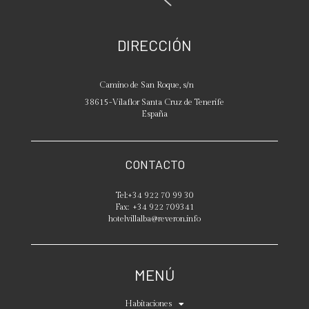
DIRECCIÓN
Camino de San Roque, s/n
38615
-
Vilaflor
Santa Cruz de Tenerife
España
CONTACTO
Tel:
+34 922 70 99 30
Fax:
+34 922 709341
hotelvillalba@reveron.info
MENÚ
Habitaciones