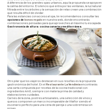
A diferencia de los grandes spas urbanos, aquí la propuesta se apoya en
la calma del entorno. El silencio que entra por las ventanas, la luz natural
filtrada entre los árboles y la sensación de relax crean una combinación
que resulta difícil de olvidar.
Para las estancias con acceso al spa, te recomendamos consultar las
opciones de
bonos regalo
en nuestra web, donde encontrarás
combinaciones pensadas para que aproveches al máximo tu escapada.
Gastronomía de altura: cocina canaria y mediterránea.
Otro pilar que los viajeros destacan en sus reseñas es la propuesta
gastronómica del hotel. En el
Restaurante La Vendimia
encontrarás
una carta compuesta por recetas de la cocina tradicional con
ingredientes km0, siempre con materia prima de calidad y
elaboraciones cuidadas.
Carnes de la zona, postres artesanales, una selección de vinos y
quesos componen un marco incomparable de Vilaflor siendo el
escenario perfecto para una cena de pareja o una sobremesa sin
prisas.