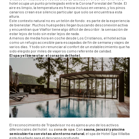
hotel ocupa un punto privilegiado entre la Corona Forestal del Teide. El
aire es limpio, la temperatura es fresca incluso en verano, y los pinos
canarios crean ese silencio particular que solo se encuentra a esta
altura.
Este contexto natural no es un telón de fondo: es parte de la experiencia
de bienestar. Muchos huéspedes llegan buscando desconexión activa
y encuentran que Vilaflor tiene algo difícil de describir: la sensación de
estar lejos de todo sin estar lejos de nada.
A menos de media hora en coche desde Los Cristianos, el hotel actúa
como un refugio accesible para escapadas de fin de semana y viajes de
varios días. Y todo sin renunciar al confort de un establecimiento que ha
sido elegido por miles de viajeros como referente de calidad.
El spa y el bienestar: el corazón del hotel.
El reconocimiento de Tripadvisor no es ajeno a uno de los activos
diferenciales del hotel: su
zona de spa
. Con
sauna, jacuzzi y piscina
semicubierta con vistas al entorno natural
, el spa de Hotel Spa Villalba
está diseñado para el descanso profundo.