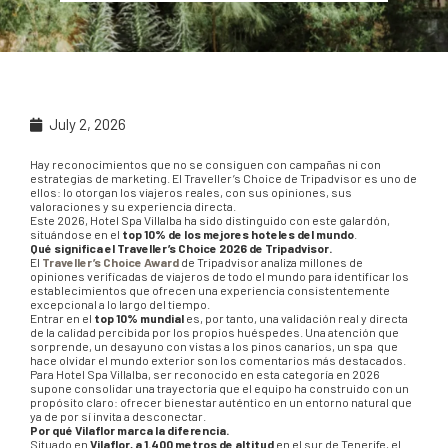
July 2, 2026
Hay reconocimientos que no se consiguen con campañas ni con
estrategias de marketing. El Traveller’s Choice de Tripadvisor es uno de
ellos: lo otorgan los viajeros reales, con sus opiniones, sus
valoraciones y su experiencia directa.
Este 2026, Hotel Spa Villalba ha sido distinguido con este galardón,
situándose en el
top 10% de los mejores hoteles del mundo
.
Qué significa el Traveller’s Choice 2026 de Tripadvisor.
El
Traveller’s Choice Award
de Tripadvisor analiza millones de
opiniones verificadas de viajeros de todo el mundo para identificar los
establecimientos que ofrecen una experiencia consistentemente
excepcional a lo largo del tiempo.
Entrar en el
top 10% mundial
es, por tanto, una validación real y directa
de la calidad percibida por los propios huéspedes. Una atención que
sorprende, un desayuno con vistas a los pinos canarios, un spa que
hace olvidar el mundo exterior son los comentarios más destacados.
Para Hotel Spa Villalba, ser reconocido en esta categoría en 2026
supone consolidar una trayectoria que el equipo ha construido con un
propósito claro: ofrecer bienestar auténtico en un entorno natural que
ya de por sí invita a desconectar.
Por qué Vilaflor marca la diferencia.
Situado en
Vilaflor, a 1.400 metros de altitud
en el sur de Tenerife, el