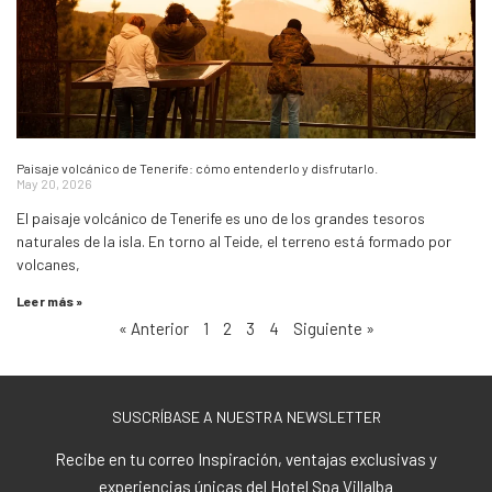
Paisaje volcánico de Tenerife: cómo entenderlo y disfrutarlo.
May 20, 2026
El paisaje volcánico de Tenerife es uno de los grandes tesoros
naturales de la isla. En torno al Teide, el terreno está formado por
volcanes,
Leer más »
« Anterior
1
2
3
4
Siguiente »
SUSCRÍBASE A NUESTRA NEWSLETTER
Recibe en tu correo Inspiración, ventajas exclusivas y
experiencias únicas del Hotel Spa Villalba