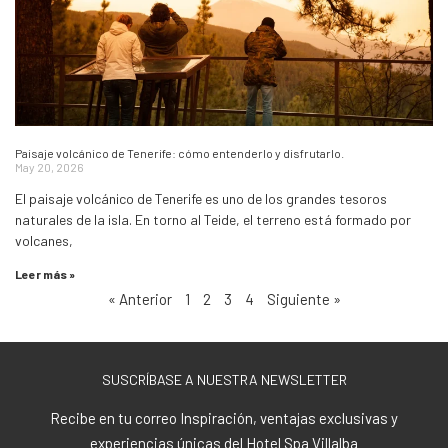
Paisaje volcánico de Tenerife: cómo entenderlo y disfrutarlo.
May 20, 2026
El paisaje volcánico de Tenerife es uno de los grandes tesoros
naturales de la isla. En torno al Teide, el terreno está formado por
volcanes,
Leer más »
« Anterior
1
2
3
4
Siguiente »
SUSCRÍBASE A NUESTRA NEWSLETTER
Recibe en tu correo Inspiración, ventajas exclusivas y
experiencias únicas del Hotel Spa Villalba