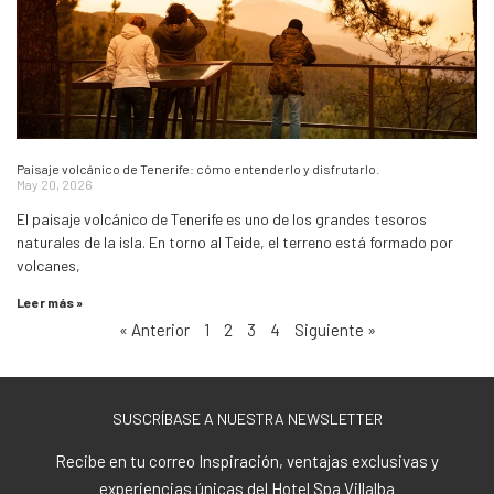
Paisaje volcánico de Tenerife: cómo entenderlo y disfrutarlo.
May 20, 2026
El paisaje volcánico de Tenerife es uno de los grandes tesoros
naturales de la isla. En torno al Teide, el terreno está formado por
volcanes,
Leer más »
« Anterior
1
2
3
4
Siguiente »
SUSCRÍBASE A NUESTRA NEWSLETTER
Recibe en tu correo Inspiración, ventajas exclusivas y
experiencias únicas del Hotel Spa Villalba