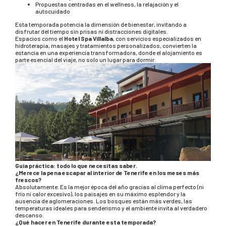
Propuestas centradas en el wellness, la relajación y el
autocuidado
Esta temporada potencia la dimensión de bienestar, invitando a
disfrutar del tiempo sin prisas ni distracciones digitales.
Espacios como el
Hotel Spa Villalba
, con servicios especializados en
hidroterapia, masajes y tratamientos personalizados, convierten la
estancia en una experiencia transformadora, donde el alojamiento es
parte esencial del viaje, no solo un lugar para dormir.
Guía práctica: todo lo que necesitas saber.
¿Merece la pena escapar al interior de Tenerife en los meses más
frescos?
Absolutamente. Es la mejor época del año gracias al clima perfecto (ni
frío ni calor excesivo), los paisajes en su máximo esplendor y la
ausencia de aglomeraciones. Los bosques están más verdes, las
temperaturas ideales para senderismo y el ambiente invita al verdadero
descanso.
¿Qué hacer en Tenerife durante esta temporada?