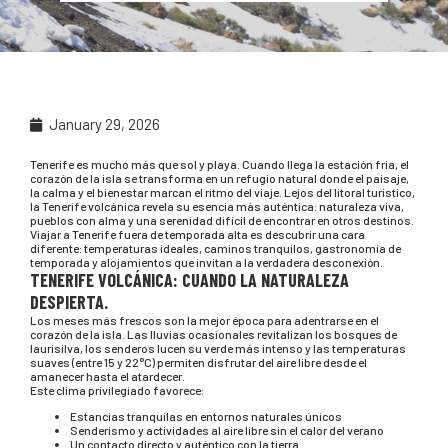
January 29, 2026
Tenerife es mucho más que sol y playa. Cuando llega la estación fría, el
corazón de la isla se transforma en un refugio natural donde el paisaje,
la calma y el bienestar marcan el ritmo del viaje. Lejos del litoral turístico,
la Tenerife volcánica revela su esencia más auténtica: naturaleza viva,
pueblos con alma y una serenidad difícil de encontrar en otros destinos.
Viajar a Tenerife fuera de temporada alta es descubrir una cara
diferente: temperaturas ideales, caminos tranquilos, gastronomía de
temporada y alojamientos que invitan a la verdadera desconexión.
TENERIFE VOLCÁNICA: CUANDO LA NATURALEZA
DESPIERTA.
Los meses más frescos son la mejor época para adentrarse en el
corazón de la isla. Las lluvias ocasionales revitalizan los bosques de
laurisilva, los senderos lucen su verde más intenso y las temperaturas
suaves (entre 15 y 22°C) permiten disfrutar del aire libre desde el
amanecer hasta el atardecer.
Este clima privilegiado favorece:
Estancias tranquilas en entornos naturales únicos
Senderismo y actividades al aire libre sin el calor del verano
Un contacto directo y auténtico con la tierra