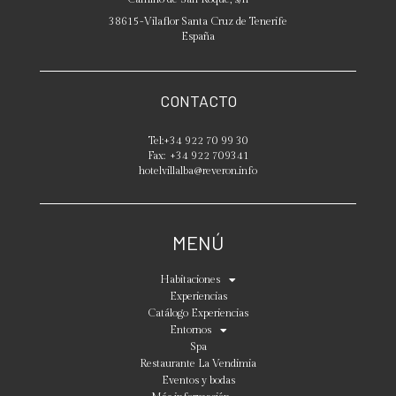
38615
-
Vilaflor
Santa Cruz de Tenerife
España
CONTACTO
Tel:
+34 922 70 99 30
Fax:
+34 922 709341
hotelvillalba@reveron.info
MENÚ
Habitaciones
Experiencias
Catálogo Experiencias
Entornos
Spa
Restaurante La Vendimia
Eventos y bodas