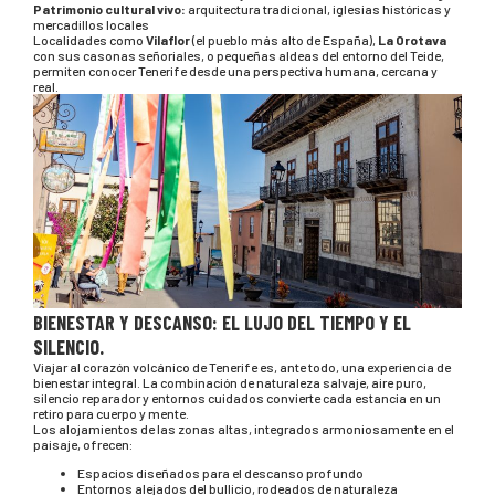
Patrimonio cultural vivo:
arquitectura tradicional, iglesias históricas y
mercadillos locales
Localidades como
Vilaflor
(el pueblo más alto de España),
La Orotava
con sus casonas señoriales, o pequeñas aldeas del entorno del Teide,
permiten conocer Tenerife desde una perspectiva humana, cercana y
real.
BIENESTAR Y DESCANSO: EL LUJO DEL TIEMPO Y EL
SILENCIO.
Viajar al corazón volcánico de Tenerife es, ante todo, una experiencia de
bienestar integral. La combinación de naturaleza salvaje, aire puro,
silencio reparador y entornos cuidados convierte cada estancia en un
retiro para cuerpo y mente.
Los alojamientos de las zonas altas, integrados armoniosamente en el
paisaje, ofrecen:
Espacios diseñados para el descanso profundo
Entornos alejados del bullicio, rodeados de naturaleza