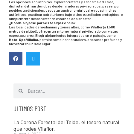
Las opciones son infinitas: explorar cráteres y senderos del Teide,
disfrutar del mar de nubes desde miradores privilegiados, pasear por
pueblos tradicionales, degustar gastronomía local en guachinches
auténticos, practicar astroturismo bajo cielos estrellados protegidos, o
simplemente desconectar en entornos de bienestar.
¿Dónde alojarse para esta experiencia?
Las localidades de medianías y zonas altas, como
Vilaflor
(a 1.500
metros de altitud), ofrecen un entorno natural privilegiado con vistas
espectaculares. Elegir alojamientos integrados en el paisaje, como
Hotel Spa Villalba
, permite combinar naturaleza, descanso profundo y
bienestar en un solo lugar.
ÚLTIMOS POST
La Corona Forestal del Teide: el tesoro natural
que rodea Vilaflor.