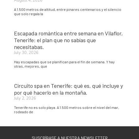
August 4, 2026
A 1.500 metros de altitud, entre pinares centenarios y el silencio
que solo regala la
Escapada romántica entre semana en Vilaflor,
Tenerife: el plan que no sabías que
necesitabas.
July 30, 2026
Hay escapadas que se planifican para el fin de semana. Y hay
otras, mejores, que
Circuito spa en Tenerife: qué es, qué incluye y
por qué hacerlo en la montaña.
July 2, 2026
Tenerife no es solo playa. A 1.500 metros sobre el nivel del mar,
rodeado de
SUSCRÍBASE A NUESTRA NEWSLETTER