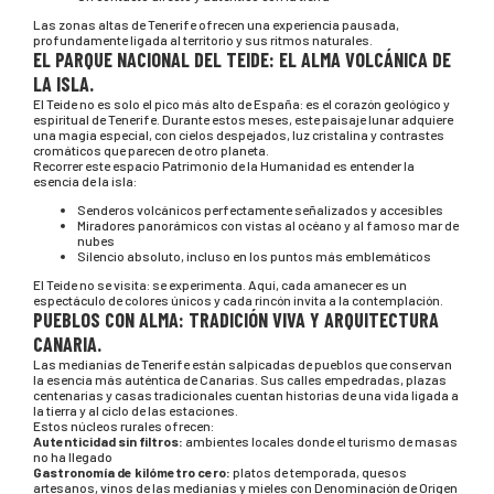
Las zonas altas de Tenerife ofrecen una experiencia pausada,
profundamente ligada al territorio y sus ritmos naturales.
EL PARQUE NACIONAL DEL TEIDE: EL ALMA VOLCÁNICA DE
LA ISLA.
El Teide no es solo el pico más alto de España: es el corazón geológico y
espiritual de Tenerife. Durante estos meses, este paisaje lunar adquiere
una magia especial, con cielos despejados, luz cristalina y contrastes
cromáticos que parecen de otro planeta.
Recorrer este espacio Patrimonio de la Humanidad es entender la
esencia de la isla:
Senderos volcánicos perfectamente señalizados y accesibles
Miradores panorámicos con vistas al océano y al famoso mar de
nubes
Silencio absoluto, incluso en los puntos más emblemáticos
El Teide no se visita: se experimenta. Aquí, cada amanecer es un
espectáculo de colores únicos y cada rincón invita a la contemplación.
PUEBLOS CON ALMA: TRADICIÓN VIVA Y ARQUITECTURA
CANARIA.
Las medianías de Tenerife están salpicadas de pueblos que conservan
la esencia más auténtica de Canarias. Sus calles empedradas, plazas
centenarias y casas tradicionales cuentan historias de una vida ligada a
la tierra y al ciclo de las estaciones.
Estos núcleos rurales ofrecen:
Autenticidad sin filtros:
ambientes locales donde el turismo de masas
no ha llegado
Gastronomía de kilómetro cero:
platos de temporada, quesos
artesanos, vinos de las medianías y mieles con Denominación de Origen