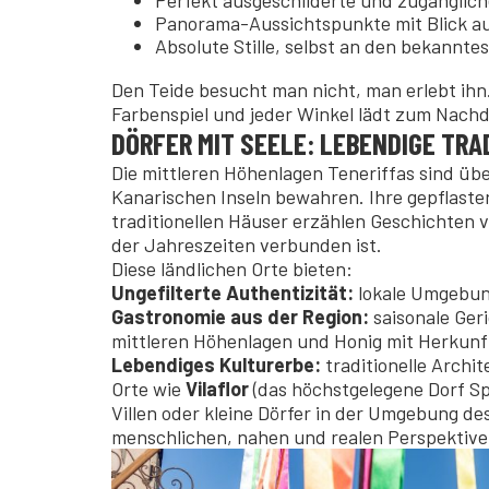
Perfekt ausgeschilderte und zugänglic
Panorama-Aussichtspunkte mit Blick a
Absolute Stille, selbst an den bekannte
Den Teide besucht man nicht, man erlebt ihn.
Farbenspiel und jeder Winkel lädt zum Nachd
DÖRFER MIT SEELE: LEBENDIGE TRA
Die mittleren Höhenlagen Teneriffas sind üb
Kanarischen Inseln bewahren. Ihre gepflaste
traditionellen Häuser erzählen Geschichten
der Jahreszeiten verbunden ist.
Diese ländlichen Orte bieten:
Ungefilterte Authentizität:
lokale Umgebun
Gastronomie aus der Region:
saisonale Ger
mittleren Höhenlagen und Honig mit Herkun
Lebendiges Kulturerbe:
traditionelle Archit
Orte wie
Vilaflor
(das höchstgelegene Dorf S
Villen oder kleine Dörfer in der Umgebung de
menschlichen, nahen und realen Perspektiv