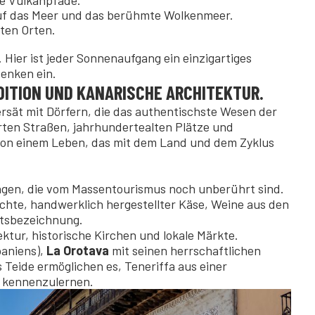
he Vulkanpfade.
uf das Meer und das berühmte Wolkenmeer.
sten Orten.
 Hier ist jeder Sonnenaufgang ein einzigartiges
enken ein.
DITION UND KANARISCHE ARCHITEKTUR.
ersät mit Dörfern, die das authentischste Wesen der
rten Straßen, jahrhundertealten Plätze und
 von einem Leben, das mit dem Land und dem Zyklus
gen, die vom Massentourismus noch unberührt sind.
ichte, handwerklich hergestellter Käse, Weine aus den
ftsbezeichnung.
ektur, historische Kirchen und lokale Märkte.
paniens),
La
Orotava
mit seinen herrschaftlichen
s Teide ermöglichen es, Teneriffa aus einer
e kennenzulernen.