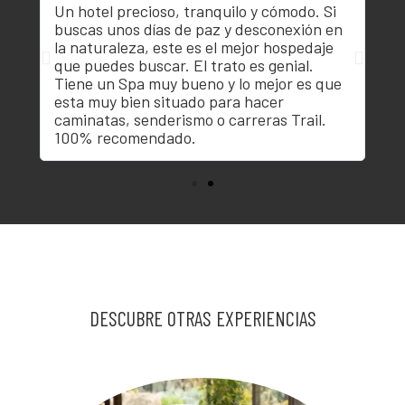
Un hotel precioso, tranquilo y cómodo. Si
Es
buscas unos días de paz y desconexión en
ro
la naturaleza, este es el mejor hospedaje
mu
que puedes buscar. El trato es genial.
un
Tiene un Spa muy bueno y lo mejor es que
es
en
esta muy bien situado para hacer
ex
caminatas, senderismo o carreras Trail.
el
100% recomendado.
ta
DESCUBRE OTRAS EXPERIENCIAS