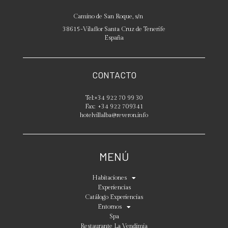
Camino de San Roque, s/n
38615
-
Vilaflor
Santa Cruz de Tenerife
España
CONTACTO
Tel:
+34 922 70 99 30
Fax:
+34 922 709341
hotelvillalba@reveron.info
MENÚ
Habitaciones
Experiencias
Catálogo Experiencias
Entornos
Spa
Restaurante La Vendimia