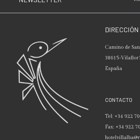
DIRECCIÓN
Camino de San 
38615
-
Vilaflor
España
CONTACTO
Tel:
+34 922 70
Fax:
+34 922 7
hotelvillalba@r