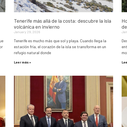
Tenerife más allá de la costa: descubre la isla
Ho
volcánica en invierno
de
January 29, 2026
Jan
ue
Tenerife es mucho más que sol y playa. Cuando llega la
Des
or
estación fría, el corazón de la isla se transforma en un
ent
refugio natural donde
mon
Leer más »
Lee