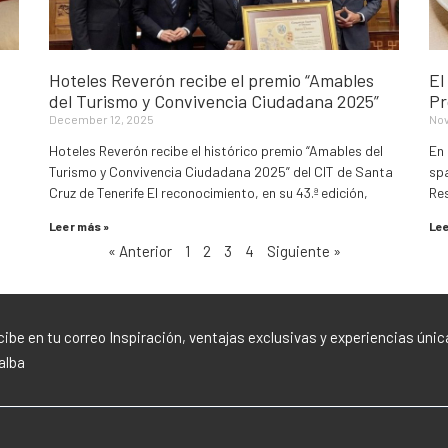
Hoteles Reverón recibe el premio “Amables
El
del Turismo y Convivencia Ciudadana 2025”
Pr
December 12, 2025
Nov
Hoteles Reverón recibe el histórico premio “Amables del
En 
Turismo y Convivencia Ciudadana 2025” del CIT de Santa
spa
Cruz de Tenerife El reconocimiento, en su 43.ª edición,
Re
Leer más »
Lee
« Anterior
1
2
3
4
Siguiente »
ibe en tu correo Inspiración, ventajas exclusivas y experiencias únic
lalba