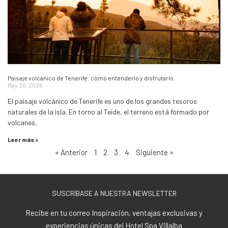
Paisaje volcánico de Tenerife: cómo entenderlo y disfrutarlo.
May 20, 2026
El paisaje volcánico de Tenerife es uno de los grandes tesoros
naturales de la isla. En torno al Teide, el terreno está formado por
volcanes,
Leer más »
« Anterior
1
2
3
4
Siguiente »
SUSCRÍBASE A NUESTRA NEWSLETTER
Recibe en tu correo Inspiración, ventajas exclusivas y
experiencias únicas del Hotel Spa Villalba