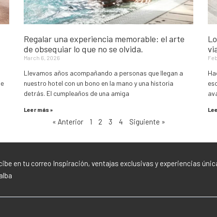
Regalar una experiencia memorable: el arte
Lo
de obsequiar lo que no se olvida.
vi
March 6, 2026
Feb
Llevamos años acompañando a personas que llegan a
Hac
de
nuestro hotel con un bono en la mano y una historia
esc
detrás. El cumpleaños de una amiga
ava
Leer más »
Lee
« Anterior
1
2
3
4
Siguiente »
ibe en tu correo Inspiración, ventajas exclusivas y experiencias únic
lalba