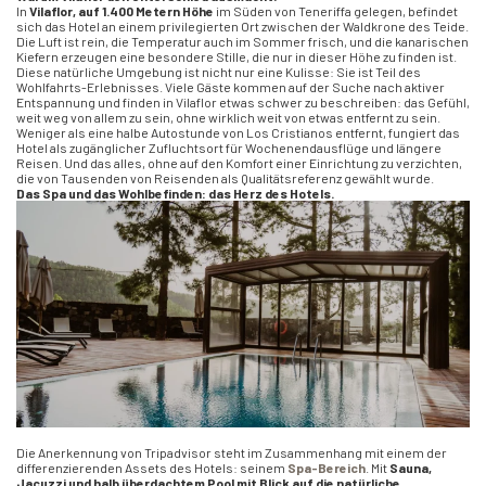
In
Vilaflor, auf 1.400 Metern Höhe
im Süden von Teneriffa gelegen, befindet
sich das Hotel an einem privilegierten Ort zwischen der Waldkrone des Teide.
Die Luft ist rein, die Temperatur auch im Sommer frisch, und die kanarischen
Kiefern erzeugen eine besondere Stille, die nur in dieser Höhe zu finden ist.
Diese natürliche Umgebung ist nicht nur eine Kulisse: Sie ist Teil des
Wohlfahrts-Erlebnisses. Viele Gäste kommen auf der Suche nach aktiver
Entspannung und finden in Vilaflor etwas schwer zu beschreiben: das Gefühl,
weit weg von allem zu sein, ohne wirklich weit von etwas entfernt zu sein.
Weniger als eine halbe Autostunde von Los Cristianos entfernt, fungiert das
Hotel als zugänglicher Zufluchtsort für Wochenendausflüge und längere
Reisen. Und das alles, ohne auf den Komfort einer Einrichtung zu verzichten,
die von Tausenden von Reisenden als Qualitätsreferenz gewählt wurde.
Das Spa und das Wohlbefinden: das Herz des Hotels.
Die Anerkennung von Tripadvisor steht im Zusammenhang mit einem der
differenzierenden Assets des Hotels: seinem
Spa-Bereich
. Mit
Sauna,
Jacuzzi und halb überdachtem Pool mit Blick auf die natürliche