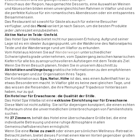
Fleisch aus der Region, hausgemachte Desserts, eine Auswahl an Weinen
und Käsesorten bilden einen unvergleichlichen Rahmen in Vilaflor und sind
die perfekte Kulisse für ein romantisches Abendessen oder ein entspanntes
Beisammensein.
Das Restaurant ist sowohl für Gäste als auch für externe Besucher
verfügbar, und das
Menü
variiert je nach Saison, um die besten Produkte
jeder Jahreszeit einzubeziehen.
Aktive Natur im Teide-Umfeld.
Das Hotel Spa Villalba bietet nicht nur passiven Erholung. Aufgrund seiner
Lage ist es ein idealer Ausgangspunkt, um die Waldkrone des Nationalparks
Teide und die Wanderwege rund um Vilaflor zu erkunden.
Vom Hotel aus können Sie auf
Wanderwegen
unterschiedlicher
Schwierigkeitsgrade unternehmen, vom Spaziergang zwischen kanarischen
Kiefern für alle bis zu anspruchsvolleren Aufstiegen mit dem Teide als Ziel.
Wenn Sie Ihren Besuch planen, finden Sie in unserem Abschnitt zu
Aktivitäten und Umgebung
praktische Informationen zu den empfohlenen
Wanderwegen und zur Organisation Ihres Tages.
Die Kombination aus
Spa, Natur, Höhe
ist das, was einen Aufenthalt hier zu
etwas Besonderem macht. In Vilaflor gibt es keine zwei gleichen Tage, und
das wissen die Reisenden, die ihre Meinung auf Tripadvisor hinterlassen
haben, nur zu gut.
Ein Hotel nur für Erwachsene: die Qualität der Stille.
Das Hotel Spa Villalba ist eine
exklusive Einrichtung nur für Erwachsene
.
Diese Wahl ist nicht zufällig: Sie ist für diejenigen konzipiert, die einen echten
Ruheraum ohne die unvermeidlichen Unterbrechungen von Familienhotels
suchen.
Mit
27 Zimmern
, behält das Hotel eine überschaubare Größe bei, die eine
individuelle Betreuung und eine ruhige Atmosphäre in allen
Gemeinschaftsbereichen ermöglicht.
Wenn Sie eine
Reise zu zweit
oder einen persönlichen Wellness-Retreat in
Betracht ziehen, bietet dieses Format einen klaren Vorteil gegenüber großen
Resorts: Hier spielt jeder Gast eine Rolle.