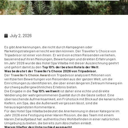
July 2, 2026
Es gibt Anerkennungen, die nicht durch Kampagnen oder
Marketingstrategien erreicht werden können. Der Traveller’s Choice von
Tripadvisor ist einer von ihnen: Er wird von echten Reisenden verliehen,
basierend auf ihren Meinungen, Bewertungen und direkten Erfahrungen.
Im Jahr 2026 wurde das Hotel Spa Villalba mit dieser Auszeichnung geehrt
und gehört damit zu den
Top 10% der besten Hotels der Welt
.
Was bedeutet der Traveller’s Choice 2026 von Tripadvisor.
Der
Traveller’s Choice Award
von Tripadvisor analysiert Millionen von
verifizierten Bewertungen von Reisenden aus der ganzen Welt, um die
Einrichtungen zu identifizieren, die über einen längeren Zeitraum hinweg ein
durchweg außergewöhnliches Erlebnis bieten.
Die Eingabe in die
Top 10% weltweit
ist daher eine echte und direkte
Validierung der wahrgenommenen Qualität durch die Gäste selbst. Eine
überraschende Aufmerksamkeit, ein Frühstück mit Blick auf die kanarischen
Kiefern, ein Spa, das die Außenwelt vergessen lässt, sind die
herausragendsten Kommentare.
Für das Hotel Spa Villalba bedeutet die Anerkennung in dieser Kategorie im
Jahr 2026 eine Festigung einer klaren Mission, die das Team mit einem
klaren Ziel aufgebaut hat: authentisches Wohlbefinden in einer natürlichen
Umgebung zu bieten, die bereits zum Abschalten einlädt.
Warum Vilaflor den Unterschied ausmacht.