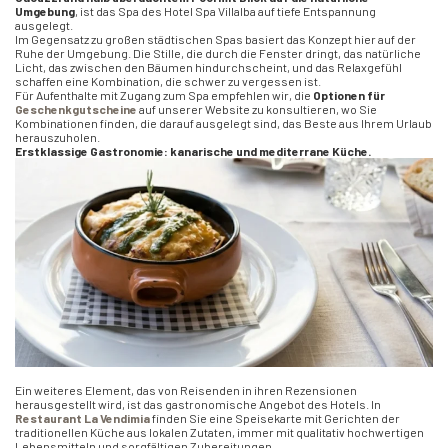
Umgebung
, ist das Spa des Hotel Spa Villalba auf tiefe Entspannung
ausgelegt.
Im Gegensatz zu großen städtischen Spas basiert das Konzept hier auf der
Ruhe der Umgebung. Die Stille, die durch die Fenster dringt, das natürliche
Licht, das zwischen den Bäumen hindurchscheint, und das Relaxgefühl
schaffen eine Kombination, die schwer zu vergessen ist.
Für Aufenthalte mit Zugang zum Spa empfehlen wir, die
Optionen für
Geschenkgutscheine
auf unserer Website zu konsultieren, wo Sie
Kombinationen finden, die darauf ausgelegt sind, das Beste aus Ihrem Urlaub
herauszuholen.
Erstklassige Gastronomie: kanarische und mediterrane Küche.
Ein weiteres Element, das von Reisenden in ihren Rezensionen
herausgestellt wird, ist das gastronomische Angebot des Hotels. In
Restaurant La Vendimia
finden Sie eine Speisekarte mit Gerichten der
traditionellen Küche aus lokalen Zutaten, immer mit qualitativ hochwertigen
Lebensmitteln und sorgfältigen Zubereitungen.