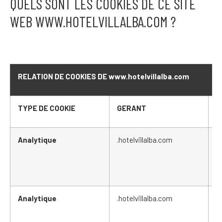
QUELS SONT LES COOKIES DE CE SITE
WEB WWW.HOTELVILLALBA.COM ?
RELATION DE COOKIES DE www.hotelvillalba.com
TYPE DE COOKIE
GERANT
C
Analytique
.hotelvillalba.com
_
Analytique
.hotelvillalba.com
_