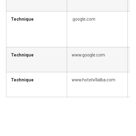
Technique
.google.com
S
Technique
www.google.com
_
Technique
www.hotelvillalba.com
m