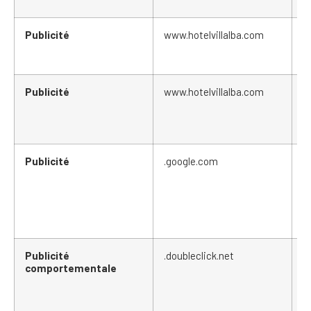
Publicité
www.hotelvillalba.com
s
Publicité
www.hotelvillalba.com
s
Publicité
.google.com
N
Publicité
.doubleclick.net
id
comportementale