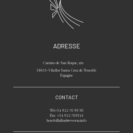
ADRESSE
Camino de San Roque, s/n
38615
-
Vilaflor
Santa Cruz de Tenerife
Espagne
CONTACT
Tél:
+34 922 70 99 30
Fax:
+34 922 709341
hotelvillalba@reveron.info