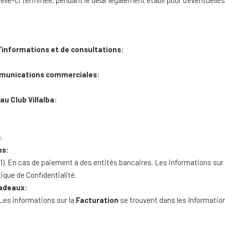
elle-ci terminée, pendant le délai légalement établi pour d’éventuelle
informations et de consultations
:
munications commerciales
:
 au Club Villalba
:
.
ns
:
. En cas de paiement à des entités bancaires. Les informations sur
ique de Confidentialité.
adeaux
:
Les informations sur la
Facturation
se trouvent dans les Information