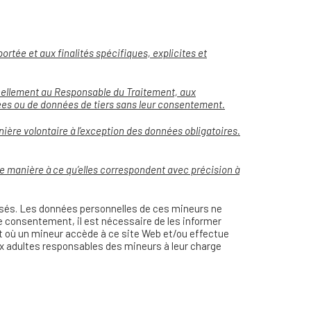
ortée et aux finalités spécifiques, explicites et
onnellement au Responsable du Traitement, aux
ées ou de données de tiers sans leur consentement
.
ière volontaire à l’exception des données obligatoires.
 manière à ce qu’elles correspondent avec précision à
orisés. Les données personnelles de ces mineurs ne
ce consentement, il est nécessaire de les informer
t où un mineur accède à ce site Web et/ou effectue
ux adultes responsables des mineurs à leur charge