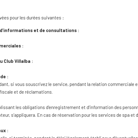
ées pour les durées suivantes :
’informations et de consultations
:
merciales
:
u Club Villalba
:
ide
:
nt, si vous souscrivez le service, pendant la relation commerciale et
iscale et de réclamations.
blissant les obligations d’enregistrement et d’information des perso
eur, s’appliquera. En cas de réservation pour les services de spa et 
aux
: