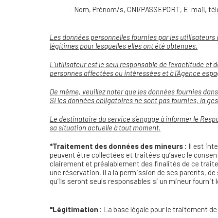
– Nom, Prénom/s, CNI/PASSEPORT, E-mail, tél
Les données personnelles fournies par les utilisateurs 
légitimes pour lesquelles elles ont été obtenues
.
L’utilisateur est le seul responsable de l’exactitude 
personnes affectées ou intéressées et à l’Agence esp
De même, veuillez noter que les données fournies dans 
Si les données obligatoires ne sont pas fournies, la g
Le destinataire du service s’engage à informer le Re
sa situation actuelle à tout moment
.
*Traitement des données des mineurs :
Il est in
peuvent être collectées et traitées qu’avec le consen
clairement et préalablement des finalités de ce trai
une réservation, il a la permission de ses parents, 
qu’ils seront seuls responsables si un mineur fournit
*Légitimation :
La base légale pour le traitement de