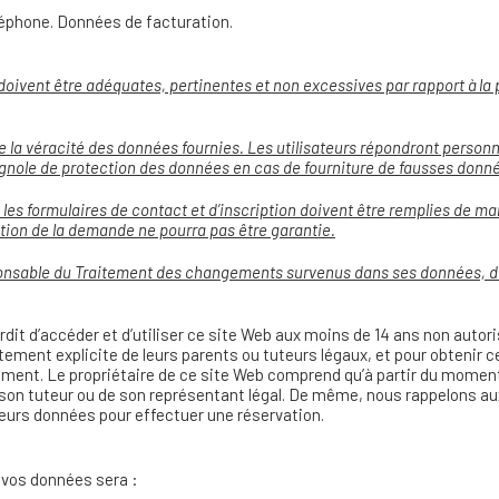
éphone. Données de facturation.
doivent être adéquates, pertinentes et non excessives par rapport à la p
et de la véracité des données fournies. Les utilisateurs répondront pers
agnole de protection des données en cas de fourniture de fausses donn
les formulaires de contact et d’inscription doivent être remplies de man
estion de la demande ne pourra pas être garantie
.
sponsable du Traitement des changements survenus dans ses données, de
terdit d’accéder et d’utiliser ce site Web aux moins de 14 ans non aut
tement explicite de leurs parents ou tuteurs légaux, et pour obtenir 
tement. Le propriétaire de ce site Web comprend qu’à partir du momen
de son tuteur ou de son représentant légal. De même, nous rappelons a
 leurs données pour effectuer une réservation.
 vos données sera :