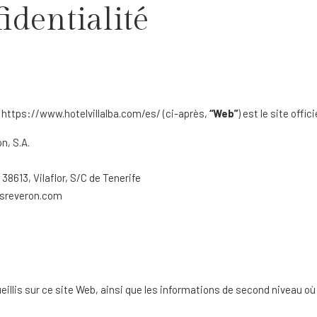
identialité
eb https://www.hotelvillalba.com/es/ (ci-après,
“Web”
) est le site offici
n, S.A.
8613, Vilaflor, S/C de Tenerife
sreveron.com
eillis sur ce site Web, ainsi que les informations de second niveau o