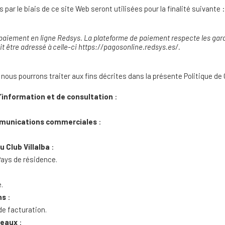
ar le biais de ce site Web seront utilisées pour la finalité suivante :
 paiement en ligne Redsys. La plateforme de paiement respecte les gara
 être adressé à celle-ci
https://pagosonline.redsys.es/.
ous pourrons traiter aux fins décrites dans la présente Politique de 
information et de consultation
:
munications commerciales
:
u Club Villalba
:
ays de résidence.
:
.
ns
:
e facturation.
deaux
: