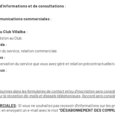
’informations et de consultations
:
munications commerciales
:
u Club Villalba
:
sion au Club.
ide
:
 du service, relation commerciale.
ns
:
vation du service que vous avez géré et relation précontractuelle/c
aux
:
ournies dans les formulaires de contact et/ou d’inscription sera consi
our la réception d’e-mails et d’appels téléphoniques, l’accord sera con
RCIALES
: Si vous ne souhaitez pas recevoir d’informations sur les p
 en envoyant un e-mail avec le mot
“DÉSABONNEMENT DES COMMU