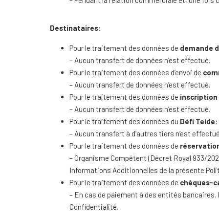
– Pendant la relation commerciale et, une fois c
Destinataires
:
Pour le traitement des données de
demande d’
– Aucun transfert de données n’est effectué.
Pour le traitement des données d’envoi de
com
– Aucun transfert de données n’est effectué.
Pour le traitement des données de
inscription
– Aucun transfert de données n’est effectué.
Pour le traitement des données du
Défi Teide
:
– Aucun transfert à d’autres tiers n’est effectué
Pour le traitement des données de
réservatio
– Organisme Compétent (Décret Royal 933/2021)
Informations Additionnelles de la présente Polit
Pour le traitement des données de
chèques-c
– En cas de paiement à des entités bancaires. 
Confidentialité.