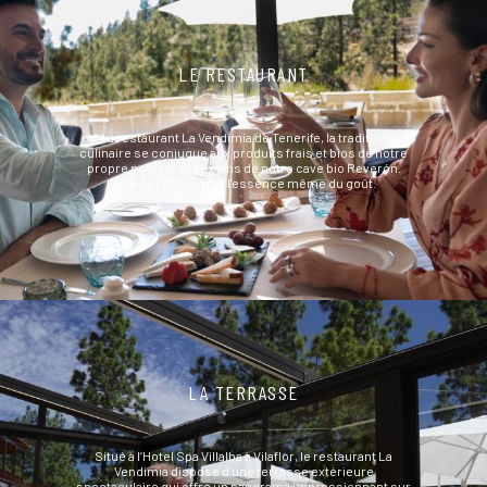
LE RESTAURANT
Au restaurant La Vendimia de Tenerife, la tradition
culinaire se conjugue aux produits frais et bios de notre
propre potager et aux vins de notre cave bio Reverón.
Venez et découvrez l’essence même du goût.
LA TERRASSE
Situé à l’Hotel Spa Villalba à Vilaflor, le restaurant La
Vendimia dispose d’une terrasse extérieure
spectaculaire qui offre un panorama impressionnant sur