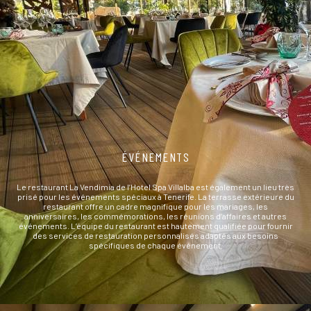
ÉVÉNEMENTS
Le restaurant La Vendimia de l’Hotel Spa Villalba est également un lieu très
prisé pour les événements spéciaux à Tenerife. La terrasse extérieure du
restaurant offre un cadre magnifique pour les mariages, les
anniversaires, les commémorations, les réunions d’affaires et autres
événements. L’équipe du restaurant est hautement qualifiée pour fournir
des services de restauration personnalisés adaptés aux besoins
spécifiques de chaque événement.