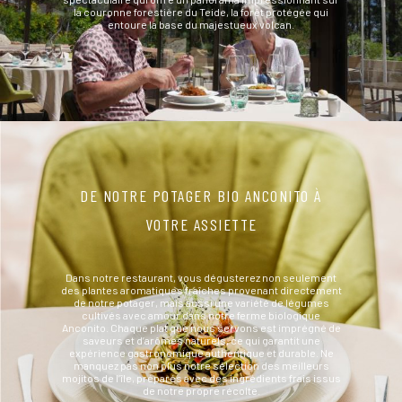
la couronne forestière du Teide, la forêt protégée qui
entoure la base du majestueux volcan.
DE NOTRE POTAGER BIO ANCONITO À
VOTRE ASSIETTE
Dans notre restaurant, vous dégusterez non seulement
des plantes aromatiques fraîches provenant directement
de notre potager, mais aussi une variété de légumes
cultivés avec amour dans notre ferme biologique
Anconito. Chaque plat que nous servons est imprégné de
saveurs et d’arômes naturels, ce qui garantit une
expérience gastronomique authentique et durable. Ne
manquez pas non plus notre sélection des meilleurs
mojitos de l’île, préparés avec des ingrédients frais issus
de notre propre récolte.