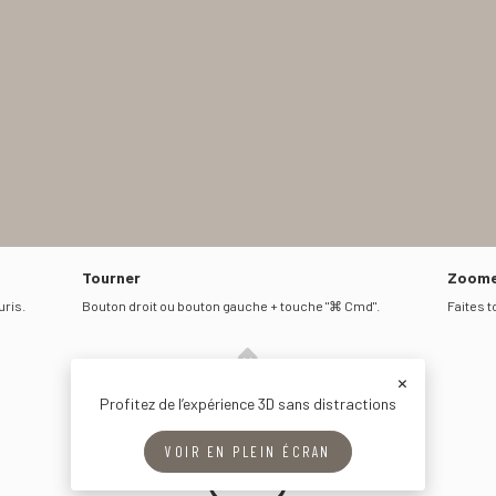
Tourner
Zoome
uris.
Bouton droit ou bouton gauche + touche "⌘ Cmd".
Faites t
×
Profitez de l’expérience 3D sans distractions
VOIR EN PLEIN ÉCRAN