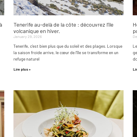
à
Tenerife au-delà de la côte : découvrez l’île
H
volcanique en hiver.
p
January 29, 2026
De
Tenerife, c’est bien plus que du soleil et des plages. Lorsque
Le
la saison froide arrive, le cœur de l’île se transforme en un
ge
refuge naturel
do
Lire plus »
Li