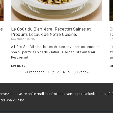
es
Le Goût du Bien-être: Recettes Saines et
O
Produits Locaux de Notre Cuisine.
s
November 19, 2025
No
À Hôtel Spa Villalba, le bien-être ne se vit pas seulement au
L’
spa ou parmi les pins de Vilaflor : il se déguste aussi.Au
ex
Restaurant
en
Lire plus »
Li
« Précédent
1
2
3
4
5
Suivant »
evez dans votre boîte mail Inspiration, avantages exclusifs et expé
ôtel Spa Villalba