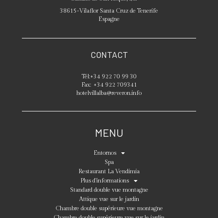
38615
-
Vilaflor
Santa Cruz de Tenerife
Espagne
CONTACT
Tél:
+34 922 70 99 30
Fax:
+34 922 709341
hotelvillalba@reveron.info
MENU
Entornos
Spa
Restaurant La Vendimia
Plus d’informations
Standard double vue montagne
Attique vue sur le jardin
Chambre double supérieure vue montagne
Chambre double supérieure vue sur le jardin