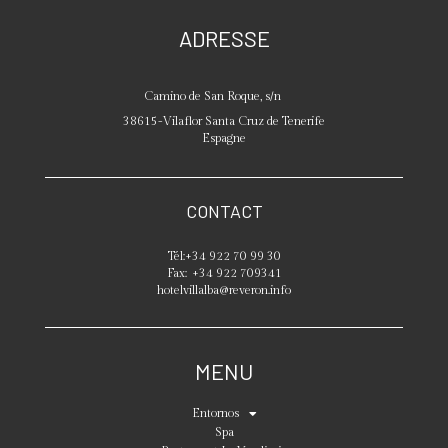
ADRESSE
Camino de San Roque, s/n
38615
-
Vilaflor
Santa Cruz de Tenerife
Espagne
CONTACT
Tél:
+34 922 70 99 30
Fax:
+34 922 709341
hotelvillalba@reveron.info
MENU
Entornos
Spa