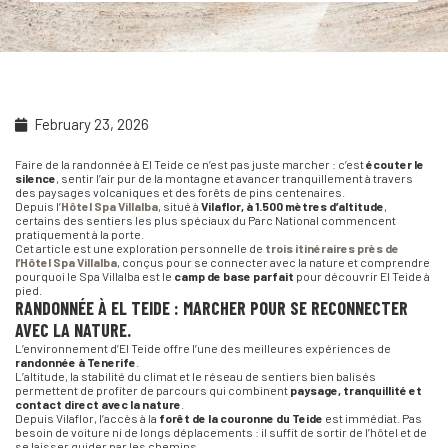
February 23, 2026
Faire de la randonnée à El Teide ce n’est pas juste marcher : c’est
écouter le
silence
, sentir l’air pur de la montagne et avancer tranquillement à travers
des paysages volcaniques et des forêts de pins centenaires.
Depuis l’
Hôtel Spa Villalba
, situé à
Vilaflor, à 1.500 mètres d’altitude
,
certains des sentiers les plus spéciaux du Parc National commencent
pratiquement à la porte.
Cet article est une exploration personnelle de
trois itinéraires près de
l’Hôtel Spa Villalba
, conçus pour se connecter avec la nature et comprendre
pourquoi le Spa Villalba est le
camp de base parfait
pour découvrir El Teide à
pied.
RANDONNÉE À EL TEIDE : MARCHER POUR SE RECONNECTER
AVEC LA NATURE.
L’environnement d’El Teide offre l’une des meilleures expériences de
randonnée à Tenerife
.
L’altitude, la stabilité du climat et le réseau de sentiers bien balisés
permettent de profiter de parcours qui combinent
paysage, tranquillité et
contact direct avec la nature
.
Depuis Vilaflor, l’accès à la
forêt de la couronne du Teide
est immédiat. Pas
besoin de voiture ni de longs déplacements : il suffit de sortir de l’hôtel et de
se laisser guider par les chemins.