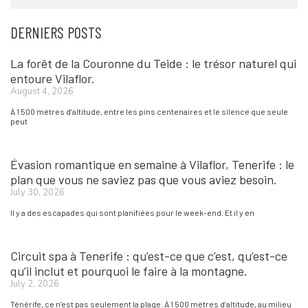
DERNIERS POSTS
La forêt de la Couronne du Teide : le trésor naturel qui
entoure Vilaflor.
August 4, 2026
À 1 500 mètres d’altitude, entre les pins centenaires et le silence que seule
peut
Évasion romantique en semaine à Vilaflor, Tenerife : le
plan que vous ne saviez pas que vous aviez besoin.
July 30, 2026
Il y a des escapades qui sont planifiées pour le week-end. Et il y en
Circuit spa à Tenerife : qu’est-ce que c’est, qu’est-ce
qu’il inclut et pourquoi le faire à la montagne.
July 2, 2026
Ténérife, ce n’est pas seulement la plage. À 1 500 mètres d’altitude, au milieu