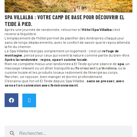
SPA VILLALBA : VOTRE CAMP DE BASE POUR DÉCOUVRIR EL
TEIDE À PIED.
Après une journée de randonnée, retourner à l’
Hôtel Spa Villalba
c’est
revenir à l’équilibre.
L’emplacement de l’hôtel permet de planifier des itinéraires chaque jour
sans de longs déplacements, avec le confort de savoir que le repos attend à
la fin du chemin.
Le Spa Villalba n’est pas simplement un logement : c’est un
refuge de
montagne
, pensé pour ceux qui voient la nature comme partie du bien-être.
Après la randonnée : repos, spa et cuisine locale.
Rien ne complète mieux une randonnée à El Teide qu’une séance de
spa
, un
massage relaxant ou un dîner tranquille au
Restaurant La Vendimia
, où la
cuisine locale et les produits locaux redonnent de l’énergie au corps.
Marcher, se reposer, bien manger et dormir profondément.
C’est ainsi que l’on vit El Teide depuis Spa Villalba :
sans se presser, avec
sens et en connexion avec l’environnement
.