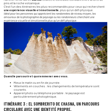
pins et la roche volcanique.
C’est l’un des itinéraires les plus recommandés pour ceux qui recherchent
une expérience visuelle et émotionnelle
, plus qu’un défi physique.
Idéal pour les personnes qui apprécient les randonnées de niveau moyen, les
amoureux de la photographie de paysage ou les randonneurs cherchant une
expérience visuelle et émotionnelle plus qu’un défi physique.
Quand le parcourir et quoi emmener avec vous.
Mieux le matin ou en fin de journée.
Vêtements en couches : les changements de température sont
courants.
Appareil photo ou téléphone portable : le paysage est
particulièrement photogénique.
ITINÉRAIRE 3 : EL SOMBRERITO DE CHASNA, UN PARCOURS
CIRCULAIRE AVEC UNE IDENTITÉ PROPRE.