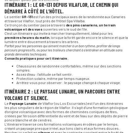
ITINÉRAIRE 1 : LE GR-131 DEPUIS VILAFLOR, LE CHEMIN QUI
DÉMARRE À CÔTÉ DE L’HÔTEL.
Le sentier
GR-131
est l’un des principaux axes de la randonnée aux Canaries
et traverse Vilaflor, tout près de l’Hôtel Spa Villalba.
Ce tronçon du sentier passe à travers
des pins canariens, un terrain
volcanique et des vues
ouvertes vers le sud de l’île.
C’est un itinéraire qui invite à marcher tranquillement, idéal pour les
premières heures du matin
, lorsque la forêt garde encore le silence et que la
lumière entre doucement à travers les arbres.
Parfait pour les personnes qui aiment marcher à un bon rythme, profiter de longs
parcours progressifs, ou pour les traileurs cherchant à s’entraîner en altitude sans
grands dénivelés techniques.
Conseils pratiques pour cet itinéraire.
Chaussures de randonnée confortables, même sur des sections
simples.
Assez d’eau : l’altitude se fait sentir.
Protection solaire, même par temps nuageux.
Arrêtez-vous pour observer : le paysage change à chaque virage.
ITINÉRAIRE 2 : LE PAYSAGE LUNAIRE, UN PARCOURS ENTRE
VOLCANS ET SILENCE.
Le
Paysage Lunaire
de Vilaflor (ou Los Escurriales) est l’un des itinéraires
les plus singuliers de la région de Vilaflor. Il s’agit d’une formation géologique
d’origine volcanique avec des formes de cheminées coniques de fées,
créées par l’érosion différentielle du vent et de l’eau sur des dépôts de pierre
ponce blanche et de cendres.
L’itinéraire traverse ces formations volcaniques érodées par le temps,
créant un paysage presque irréel, aux tons clairs et aux formes douces.
Marcher ici se fait en
silence
et avec le contraste constant entre la forêt de