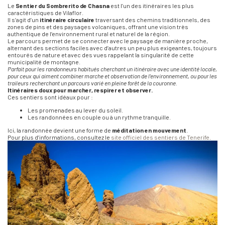
Le
Sentier du Sombrerito de Chasna
est l’un des itinéraires les plus
caractéristiques de Vilaflor.
Il s’agit d’un
itinéraire circulaire
traversant des chemins traditionnels, des
zones de pins et des paysages volcaniques, offrant une vision très
authentique de l’environnement rural et naturel de la région.
Le parcours permet de se connecter avec le paysage de manière proche,
alternant des sections faciles avec d’autres un peu plus exigeantes, toujours
entourés de nature et avec des vues rappelant la singularité de cette
municipalité de montagne.
Parfait pour les randonneurs habitués cherchant un itinéraire avec une identité locale,
pour ceux qui aiment combiner marche et observation de l’environnement, ou pour les
traileurs recherchant un parcours varié en pleine forêt de la couronne.
Itinéraires doux pour marcher, respirer et observer.
Ces sentiers sont idéaux pour :
Les promenades au lever du soleil.
Les randonnées en couple ou à un rythme tranquille.
Ici, la randonnée devient une forme de
méditation en mouvement
.
Pour plus d’informations, consultez le
site officiel des sentiers de Tenerife
.