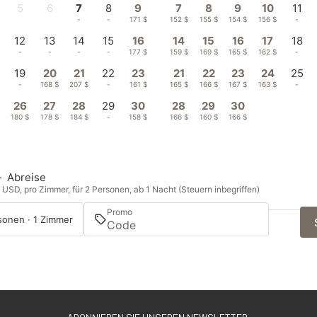
5
6
7
8
9
7
8
9
10
11
-
-
-
-
171 $
152 $
155 $
154 $
156 $
-
12
13
14
15
16
14
15
16
17
18
-
-
-
-
177 $
159 $
169 $
165 $
162 $
-
19
20
21
22
23
21
22
23
24
25
-
168 $
207 $
-
161 $
165 $
166 $
167 $
163 $
-
26
27
28
29
30
28
29
30
180 $
178 $
184 $
-
158 $
166 $
160 $
166 $
—
Abreise
n USD, pro Zimmer, für 2 Personen, ab 1 Nacht (Steuern inbegriffen)
Promo
sonen · 1 Zimmer