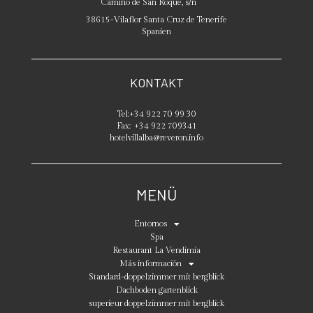
Camino de San Roque, s/n
38615
-
Vilaflor
Santa Cruz de Tenerife
Spanien
KONTAKT
Tel:
+34 922 70 99 30
Fax:
+34 922 709341
hotelvillalba@reveron.info
MENÜ
Entornos
Spa
Restaurant La Vendimia
Más información
Standard-doppelzimmer mit bergblick
Dachboden gartenblick
superieur doppelzimmer mit bergblick