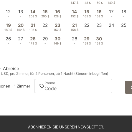
-
-
-
-
-
147 $
148 $
150 $
149 $
-
12
13
14
15
16
14
15
16
17
18
-
-
203 $
290 $
128 $
152 $
165 $
158 $
-
-
19
20
21
22
23
21
22
23
24
25
180 $
162 $
195 $
-
152 $
158 $
-
-
-
-
26
27
28
29
30
28
29
30
-
-
179 $
-
149 $
-
159 $
159 $
—
Abreise
n USD, pro Zimmer, für 2 Personen, ab 1 Nacht (Steuern inbegriffen)
Promo
sonen · 1 Zimmer
ABONNIEREN SIE UNSEREN NEWSLETTER.