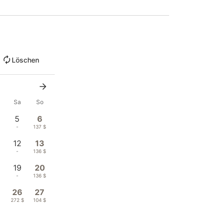
Löschen
Sa
So
5
6
-
137 $
12
13
-
136 $
19
20
-
136 $
26
27
272 $
104 $