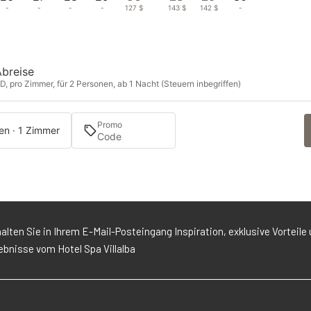
-
-
-
-
127 $
143 $
142 $
-
Abreise
D, pro Zimmer, für 2 Personen, ab 1 Nacht (Steuern inbegriffen)
Promo
en · 1 Zimmer
alten Sie in Ihrem E-Mail-Posteingang Inspiration, exklusive Vorteile 
ebnisse vom Hotel Spa Villalba