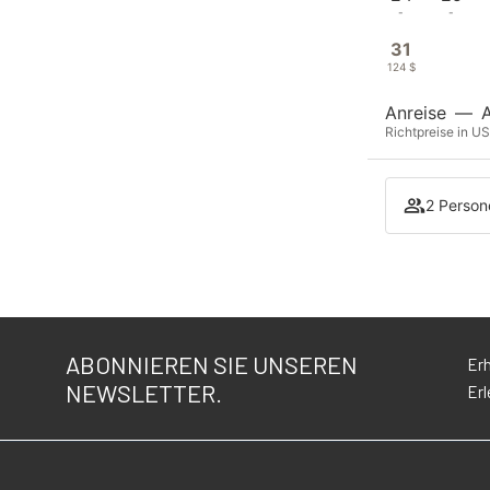
-
-
31
124 $
Anreise
—
Richtpreise in US
2 Person
ABONNIEREN SIE UNSEREN
Erh
NEWSLETTER.
Erl