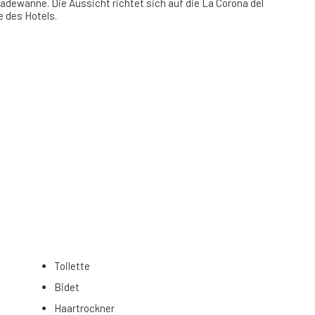
dewanne. Die Aussicht richtet sich auf die La Corona del
e des Hotels.
Toilette
Bidet
Haartrockner