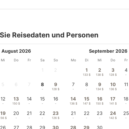
Sie Reisedaten und Personen
August 2026
September 2026
Mi
Do
Fr
Sa
So
Mo
Di
Mi
Do
Fr
1
2
1
2
3
4
-
-
133 $
138 $
128 $
-
5
6
7
8
9
7
8
9
10
11
-
-
-
-
128 $
-
-
134 $
136 $
-
12
13
14
15
16
14
15
16
17
18
-
150 $
-
-
-
136 $
147 $
150 $
141 $
-
19
20
21
22
23
21
22
23
24
25
156 $
-
-
-
126 $
-
-
-
142 $
-
26
27
28
29
30
28
29
30