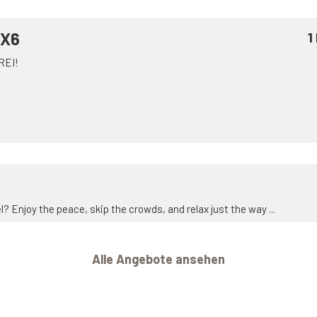
7X6
1
REI!
? Enjoy the peace, skip the crowds, and relax just the way ...
Alle Angebote ansehen