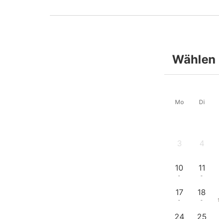
Wählen 
Mo
Di
3
4
-
-
10
11
-
-
17
18
-
-
24
25