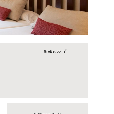
2
Größe:
35 m