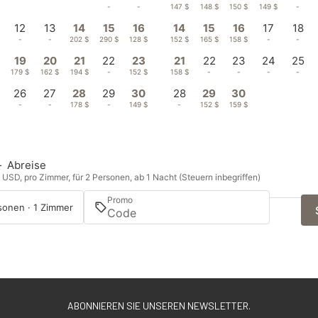
-
-
-
-
-
147 $
148 $
150 $
149 $
-
12
13
14
15
16
14
15
16
17
18
-
-
202 $
290 $
128 $
152 $
165 $
158 $
-
-
19
20
21
22
23
21
22
23
24
25
179 $
162 $
194 $
-
152 $
158 $
-
-
-
-
26
27
28
29
30
28
29
30
-
-
178 $
-
149 $
-
152 $
159 $
—
Abreise
n USD, pro Zimmer, für 2 Personen, ab 1 Nacht (Steuern inbegriffen)
Promo
sonen · 1 Zimmer
ABONNIEREN SIE UNSEREN NEWSLETTER.