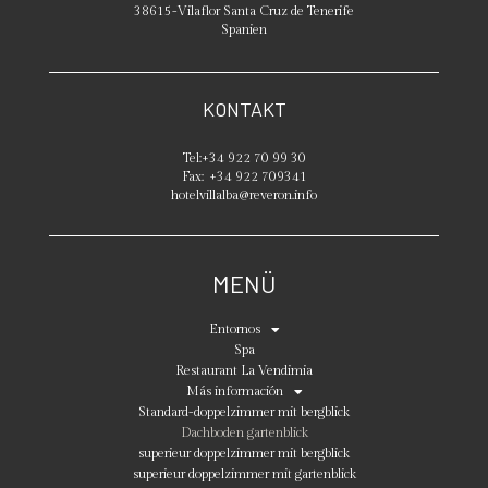
38615
-
Vilaflor
Santa Cruz de Tenerife
Spanien
KONTAKT
Tel:
+34 922 70 99 30
Fax:
+34 922 709341
hotelvillalba@reveron.info
MENÜ
Entornos
Spa
Restaurant La Vendimia
Más información
Standard-doppelzimmer mit bergblick
Dachboden gartenblick
superieur doppelzimmer mit bergblick
superieur doppelzimmer mit gartenblick