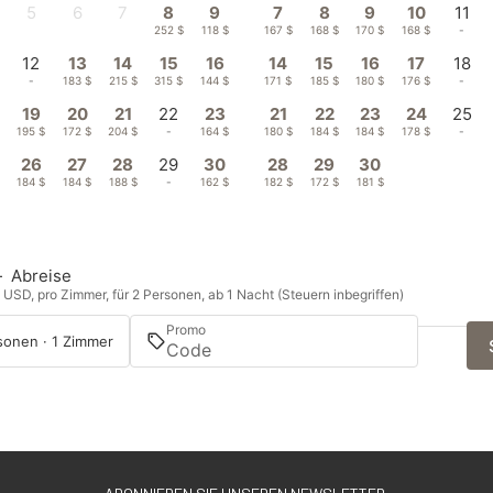
5
6
7
8
9
7
8
9
10
11
-
-
-
252 $
118 $
167 $
168 $
170 $
168 $
-
12
13
14
15
16
14
15
16
17
18
-
183 $
215 $
315 $
144 $
171 $
185 $
180 $
176 $
-
19
20
21
22
23
21
22
23
24
25
195 $
172 $
204 $
-
164 $
180 $
184 $
184 $
178 $
-
26
27
28
29
30
28
29
30
184 $
184 $
188 $
-
162 $
182 $
172 $
181 $
—
Abreise
n USD, pro Zimmer, für 2 Personen, ab 1 Nacht (Steuern inbegriffen)
Promo
sonen · 1 Zimmer