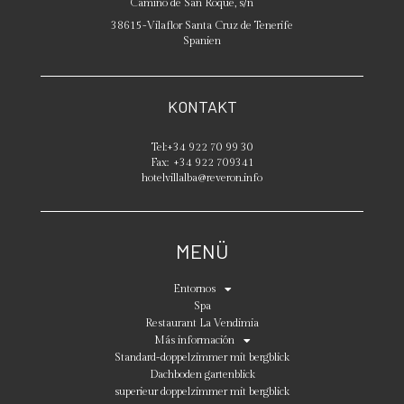
Camino de San Roque, s/n
38615
-
Vilaflor
Santa Cruz de Tenerife
Spanien
KONTAKT
Tel:
+34 922 70 99 30
Fax:
+34 922 709341
hotelvillalba@reveron.info
MENÜ
Entornos
Spa
Restaurant La Vendimia
Más información
Standard-doppelzimmer mit bergblick
Dachboden gartenblick
superieur doppelzimmer mit bergblick