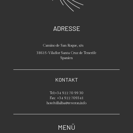
ADRESSE
Camino de San Roque, s/n
38615
-
Vilaflor
Santa Cruz de Tenerife
Spanien
KONTAKT
Tel:
+34 922 70 99 30
Fax:
+34 922 709341
hotelvillalba@reveron.info
MENÜ