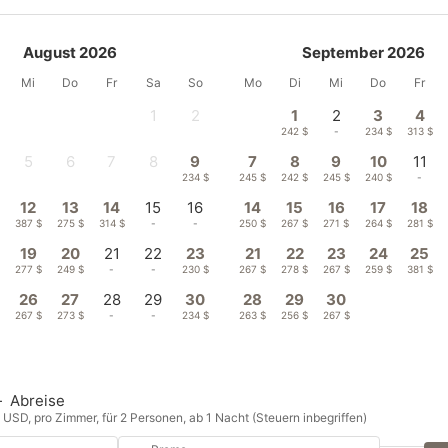
August 2026
September 2026
Mi
Do
Fr
Sa
So
Mo
Di
Mi
Do
Fr
1
2
1
2
3
4
-
-
242 $
-
234 $
313 $
5
6
7
8
9
7
8
9
10
11
-
-
-
-
234 $
245 $
242 $
245 $
240 $
-
12
13
14
15
16
14
15
16
17
18
387 $
275 $
314 $
-
-
250 $
267 $
271 $
264 $
281 $
19
20
21
22
23
21
22
23
24
25
277 $
249 $
-
-
230 $
267 $
278 $
267 $
259 $
381 $
26
27
28
29
30
28
29
30
$
267 $
273 $
-
-
234 $
263 $
256 $
267 $
—
Abreise
n USD, pro Zimmer, für 2 Personen, ab 1 Nacht (Steuern inbegriffen)