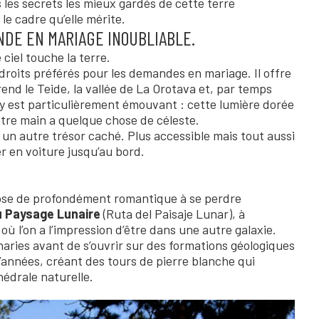
les secrets les mieux gardés de cette terre
le cadre qu’elle mérite.
NDE EN MARIAGE INOUBLIABLE.
 ciel touche la terre.
droits préférés pour les demandes en mariage. Il offre
d le Teide, la vallée de La Orotava et, par temps
eil y est particulièrement émouvant : cette lumière dorée
votre main a quelque chose de céleste.
 un autre trésor caché. Plus accessible mais tout aussi
er en voiture jusqu’au bord.
chose de profondément romantique à se perdre
u Paysage Lunaire
(Ruta del Paisaje Lunar), à
où l’on a l’impression d’être dans une autre galaxie.
naries avant de s’ouvrir sur des formations géologiques
d’années, créant des tours de pierre blanche qui
édrale naturelle.