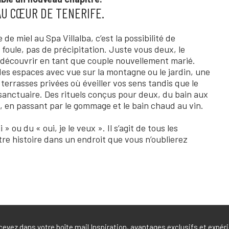
AU CŒUR DE TENERIFE.
 de miel au Spa Villalba, c’est la possibilité de
foule, pas de précipitation. Juste vous deux, le
edécouvrir en tant que couple nouvellement marié.
des espaces avec vue sur la montagne ou le jardin, une
terrasses privées où éveiller vos sens tandis que le
 sanctuaire. Des rituels conçus pour deux, du bain aux
, en passant par le gommage et le bain chaud au vin.
 » ou du « oui, je le veux ». Il s’agit de tous les
e histoire dans un endroit que vous n’oublierez
evez dans votre boîte mail Inspiration, avantages exclusifs et expé