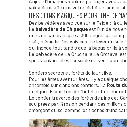
Aujourd’hui, nous voulons partager avec vous 
volcanique afin que votre histoire d’amour ait 
DES COINS MAGIQUES POUR UNE DEMA
Des belvédères avec vue sur le Teide : là où le
Le
belvédère de Chipeque
est l’un de nos en
une vue panoramique à 360 degrés qui compren
clair, même les îles voisines. Le lever du sol
qui inonde tout tandis que la bague brille à 
Le belvédère de La Crucita, à La Orotava, est
spectaculaire, il est possible de s’en approch
Sentiers secrets et forêts de laurisilva.
Pour les âmes aventurières, il y a quelque 
ensemble sur d’anciens sentiers. La
Route d
quelques kilomètres de l’hôtel, est un endroit 
Le sentier traverse des forêts de pins des Ca
sculptées par l’érosion pendant des millions 
émergent du sol comme les flèches d’une cath