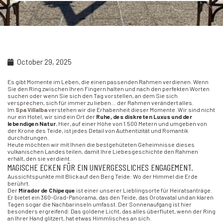
October 29, 2025
Es gibt Momente im Leben, die einen passenden Rahmen verdienen. Wenn
Sie den Ring zwischen Ihren Fingern halten und nach den perfekten Worten
suchen oder wenn Sie sich den Tag vorstellen, an dem Sie sich
versprechen, sich für immer zu lieben… der Rahmen verändert alles.
Im
Spa Villalba
verstehen wir die Erhabenheit dieser Momente. Wir sind nicht
nur ein Hotel, wir sind ein Ort der
Ruhe, des diskreten Luxus und der
lebendigen Natur.
Hier, auf einer Höhe von 1.500 Metern und umgeben von
der Krone des Teide, ist jedes Detail von Authentizität und Romantik
durchdrungen.
Heute möchten wir mit Ihnen die bestgehüteten Geheimnisse dieses
vulkanischen Landes teilen, damit Ihre Liebesgeschichte den Rahmen
erhält, den sie verdient.
MAGISCHE ECKEN FÜR EIN UNVERGESSLICHES ENGAGEMENT.
Aussichtspunkte mit Blick auf den Berg Teide: Wo der Himmel die Erde
berührt.
Der
Mirador de Chipeque
ist einer unserer Lieblingsorte für Heiratsanträge.
Er bietet ein 360-Grad-Panorama, das den Teide, das Orotavatal und an klaren
Tagen sogar die Nachbarinseln umfasst. Der Sonnenaufgang ist hier
besonders ergreifend: Das goldene Licht, das alles überflutet, wenn der Ring
an Ihrer Hand glitzert, hat etwas Himmlisches an sich.