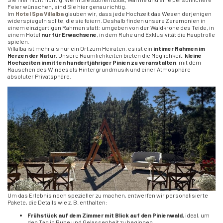
Feier wünschen, sind Sie hier genau richtig.
Im
Hotel Spa Villalba
glauben wir, dass jede Hochzeit das Wesen derjenigen
widerspiegeln sollte, die sie feiern. Deshalb finden unsere Zeremonien in
einem einzigartigen Rahmen statt: umgeben von der Waldkrone des Teide, in
einem Hotel
nur für Erwachsene
, in dem Ruhe und Exklusivität die Hauptrolle
spielen.
Villalba ist mehr als nur ein Ort zum Heiraten, es ist ein
intimer Rahmen im
Herzen der Natur.
Unsere Räumlichkeiten bieten die Möglichkeit,
kleine
Hochzeiten inmitten hundertjähriger Pinien zu veranstalten
, mit dem
Rauschen des Windes als Hintergrundmusik und einer Atmosphäre
absoluter Privatsphäre.
Um das Erlebnis noch spezieller zu machen, entwerfen wir personalisierte
Pakete, die Details wie z. B. enthalten:
Frühstück auf dem Zimmer mit Blick auf den Pinienwald
, ideal, um
den Tag in Ruhe und Gelassenheit zu beginnen.