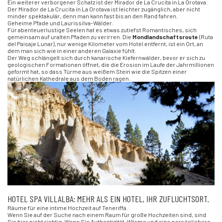
Ein weiterer verborgener Schatz ist der Mirador de La Crucita in La Orotava.
Der Mirador de La Crucita in La Orotava ist leichter zugänglich, aber nicht
minder spektakulär, denn man kann fast bis an den Rand fahren.
Geheime Pfade und Laurissilva-Wälder.
Für abenteuerlustige Seelen hat es etwas zutiefst Romantisches, sich
gemeinsam auf uralten Pfaden zu verirren. Die
Mondlandschaftsroute
(Ruta
del Paisaje Lunar), nur wenige Kilometer vom Hotel entfernt, ist ein Ort, an
dem man sich wie in einer anderen Galaxie fühlt.
Der Weg schlängelt sich durch kanarische Kiefernwälder, bevor er sich zu
geologischen Formationen öffnet, die die Erosion im Laufe der Jahrmillionen
geformt hat, so dass Türme aus weißem Stein wie die Spitzen einer
natürlichen Kathedrale aus dem Boden ragen.
HOTEL SPA VILLALBA: MEHR ALS EIN HOTEL, IHR ZUFLUCHTSORT.
Räume für eine intime Hochzeit auf Teneriffa.
Wenn Sie auf der Suche nach einem Raum für große Hochzeiten sind, sind
Sie hier nicht richtig. Wenn Sie Authentizität, Wärme und eine persönlichere