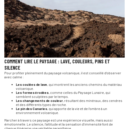
COMMENT LIRE LE PAYSAGE : LAVE, COULEURS, PINS ET
SILENCE
Pour profiter pleinement du paysage volcanique, il est conseillé d’observer
avec calme :
Les coulées de lave
, qui montrent les anciens chemins du matériau
volcanique.
Les formes érodées
, comme celles du Paysage Lunaire, qui
semblent sculptées par le temps.
Les changements de couleur
, résultant des minéraux, des cendres
et des différents types de roche.
Le pin des Canaries
, qui apporte de la vie et de l’ombre à un
environnement volcanique.
Marcher à travers ce paysage est une expérience visuelle, mais aussi
émotionnelle. Le silence, l’altitude et la sensation d’immensité font de
chaque itinéraire une véritable parenthèse.