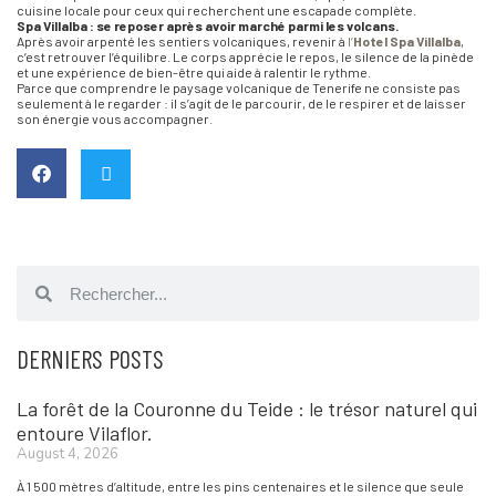
cuisine locale pour ceux qui recherchent une escapade complète.
Spa Villalba : se reposer après avoir marché parmi les volcans.
Après avoir arpenté les sentiers volcaniques, revenir à
l’
Hotel Spa Villalba
,
c’est retrouver l’équilibre. Le corps apprécie le repos, le silence de la pinède
et une expérience de bien-être qui aide à ralentir le rythme.
Parce que comprendre le paysage volcanique de Tenerife ne consiste pas
seulement à le regarder : il s’agit de le parcourir, de le respirer et de laisser
son énergie vous accompagner.
DERNIERS POSTS
La forêt de la Couronne du Teide : le trésor naturel qui
entoure Vilaflor.
August 4, 2026
À 1 500 mètres d’altitude, entre les pins centenaires et le silence que seule