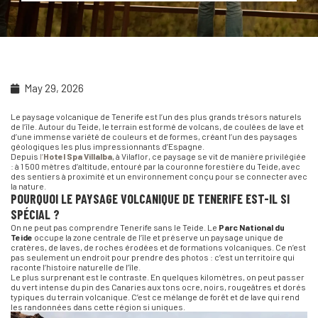
May 29, 2026
Le paysage volcanique de Tenerife est l’un des plus grands trésors naturels
de l’île. Autour du Teide, le terrain est formé de volcans, de coulées de lave et
d’une immense variété de couleurs et de formes, créant l’un des paysages
géologiques les plus impressionnants d’Espagne.
Depuis
l’
Hotel Spa Villalba
, à Vilaflor, ce paysage se vit de manière privilégiée
: à 1 500 mètres d’altitude, entouré par la couronne forestière du Teide, avec
des sentiers à proximité et un environnement conçu pour se connecter avec
la nature.
POURQUOI LE PAYSAGE VOLCANIQUE DE TENERIFE EST-IL SI
SPÉCIAL ?
On ne peut pas comprendre Tenerife sans le Teide. Le
Parc National du
Teide
occupe la zone centrale de l’île et préserve un paysage unique de
cratères, de laves, de roches érodées et de formations volcaniques. Ce n’est
pas seulement un endroit pour prendre des photos : c’est un territoire qui
raconte l’histoire naturelle de l’île.
Le plus surprenant est le contraste. En quelques kilomètres, on peut passer
du vert intense du pin des Canaries aux tons ocre, noirs, rougeâtres et dorés
typiques du terrain volcanique. C’est ce mélange de forêt et de lave qui rend
les randonnées dans cette région si uniques.