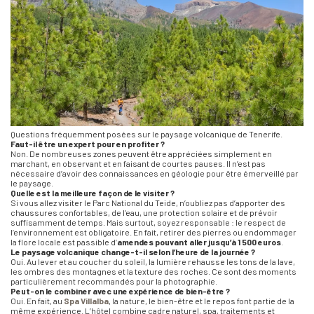
Questions fréquemment posées sur le paysage volcanique de Tenerife.
Faut-il être un expert pour en profiter ?
Non. De nombreuses zones peuvent être appréciées simplement en
marchant, en observant et en faisant de courtes pauses. Il n’est pas
nécessaire d’avoir des connaissances en géologie pour être émerveillé par
le paysage.
Quelle est la meilleure façon de le visiter ?
Si vous allez visiter le Parc National du Teide, n’oubliez pas d’apporter des
chaussures confortables, de l’eau, une protection solaire et de prévoir
suffisamment de temps. Mais surtout, soyez responsable : le respect de
l’environnement est obligatoire. En fait, retirer des pierres ou endommager
la flore locale est passible d’
amendes pouvant aller jusqu’à 1 500 euros
.
Le paysage volcanique change-t-il selon l’heure de la journée ?
Oui. Au lever et au coucher du soleil, la lumière rehausse les tons de la lave,
les ombres des montagnes et la texture des roches. Ce sont des moments
particulièrement recommandés pour la photographie.
Peut-on le combiner avec une expérience de bien-être ?
Oui. En fait, au
Spa Villalba
, la nature, le bien-être et le repos font partie de la
même expérience. L’hôtel combine cadre naturel, spa, traitements et