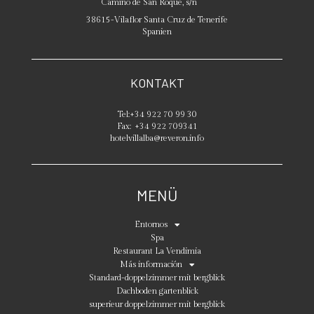
Camino de San Roque, s/n
38615
-
Vilaflor
Santa Cruz de Tenerife
Spanien
KONTAKT
Tel:
+34 922 70 99 30
Fax:
+34 922 709341
hotelvillalba@reveron.info
MENÜ
Entornos
Spa
Restaurant La Vendimia
Más información
Standard-doppelzimmer mit bergblick
Dachboden gartenblick
superieur doppelzimmer mit bergblick