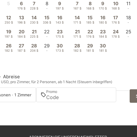
5
6
7
8
9
7
8
9
10
11
157 $
176 $
228 $
-
197 $
167 $
168 $
170 $
168 $
-
12
13
14
15
16
14
15
16
17
18
250 $
196 $
230 $
336 $
143 $
171 $
185 $
180 $
176 $
-
19
20
21
22
23
21
22
23
24
25
197 $
184 $
225 $
-
175 $
171 $
176 $
184 $
178 $
-
26
27
28
29
30
28
29
30
182 $
187 $
204 $
-
173 $
182 $
181 $
181 $
—
Abreise
n USD, pro Zimmer, für 2 Personen, ab 1 Nacht (Steuern inbegriffen)
Promo
sonen · 1 Zimmer