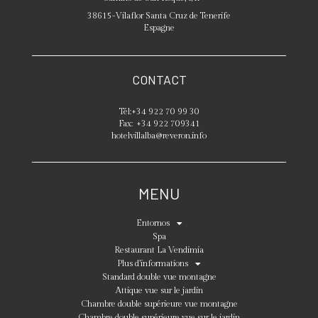
38615
-
Vilaflor
Santa Cruz de Tenerife
Espagne
CONTACT
Tél:
+34 922 70 99 30
Fax:
+34 922 709341
hotelvillalba@reveron.info
MENU
Entornos
Spa
Restaurant La Vendimia
Plus d’informations
Standard double vue montagne
Attique vue sur le jardin
Chambre double supérieure vue montagne
Chambre double supérieure vue sur le jardin